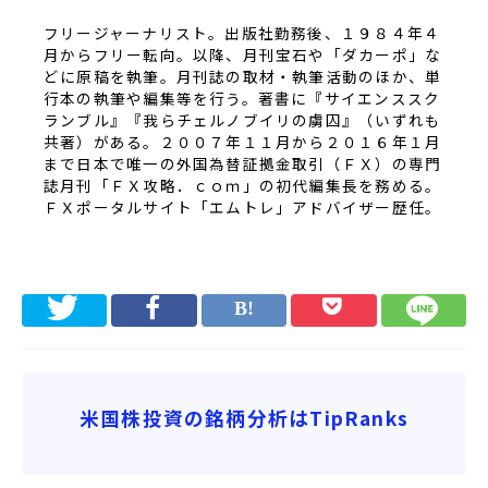
フリージャーナリスト。出版社勤務後、１９８４年４
月からフリー転向。以降、月刊宝石や「ダカーポ」な
どに原稿を執筆。月刊誌の取材・執筆活動のほか、単
行本の執筆や編集等を行う。著書に『サイエンススク
ランブル』『我らチェルノブイリの虜囚』（いずれも
共著）がある。２００７年１１月から２０１６年１月
まで日本で唯一の外国為替証拠金取引（ＦＸ）の専門
誌月刊「ＦＸ攻略．ｃｏｍ」の初代編集長を務める。
ＦＸポータルサイト「エムトレ」アドバイザー歴任。
米国株投資の銘柄分析はTipRanks