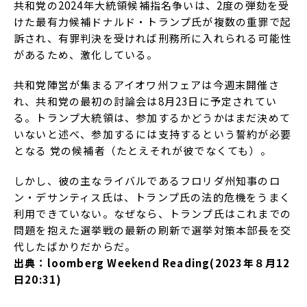
共和党の2024年大統領候補指名争いは、2度の弾劾を受
けた最有力候補ドナルド・トランプ氏が複数の重罪で起
訴され、有罪判決を受ければ刑務所に入れられる可能性
があるため、激化している。
共和党陣営が集まるアイオワ州フェアは今週末開催さ
れ、共和党の最初の討論会は8月23日に予定されてい
る。トランプ大統領は、参加するかどうかはまだ決めて
いないと述べ、参加するには支持するという誓約が必要
となる 党の候補者（たとえそれが彼でなくても）。
しかし、彼の主なライバルであるフロリダ州知事のロ
ン・デサンティス氏は、トランプ氏の法的危機をうまく
利用できていない。なぜなら、トランプ氏はこれまでの
問題を抱えた選挙戦の最新の刷新で選挙対策本部長を交
代したばかりだからだ。
出典：loomberg Weekend Reading(2023年８月12
日20:31)