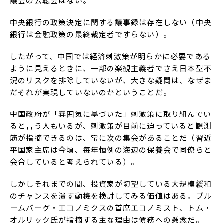
議会の公聴会はない。
中央銀行の政策決定に関する議事録は存在しない（中央
銀行は金融政策の最終裁定者ですらない）。
したがって、中国では経済刺激策が明らかに必要である
ように見えるときに、一部の楽観主義者でさえ日本型不
況のリスクを排除していないが、大きな疑問は、なぜま
だそれが実現していないのかということだ。
中国政府が「雰囲気に基づいた」刺激策に取り組んでい
ると言う人もいるが、刺激策が目前に迫っていると観測
筋が指摘できるのは、常に次の集会があることだ（習近
平国家主席は今頃、毎年恒例の海辺の保養会で同僚らと
会合していると考えられている）。
しかしそれまでの間、投資家が切望している大規模緩和
のチャンスを潰す動機を検討してみる価値はある。ブル
ームバーグ・エコノミクスの首席エコノミスト、トム・
オルリック氏が指摘する主な理由は債務への懸念だ。