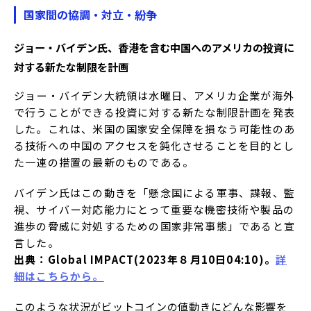
国家間の協調・対立・紛争
ジョー・バイデン氏、香港を含む中国へのアメリカの投資に
対する新たな制限を計画
ジョー・バイデン大統領は水曜日、アメリカ企業が海外
で行うことができる投資に対する新たな制限計画を発表
した。これは、米国の国家安全保障を損なう可能性のあ
る技術への中国のアクセスを鈍化させることを目的とし
た一連の措置の最新のものである。
バイデン氏はこの動きを「懸念国による軍事、諜報、監
視、サイバー対応能力にとって重要な機密技術や製品の
進歩の脅威に対処するための国家非常事態」であると宣
言した。
出典：Global IMPACT(2023年８月10日04:10)。
詳
細はこちらから。
このような状況がビットコインの値動きにどんな影響を