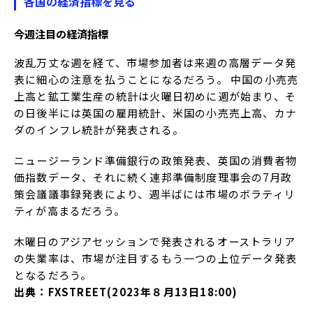
各国の
経済
指標を見る
今週注目の経済指標
波乱万丈な週を経て、市場参加者は来週の高層データ発
表に細心の注意を払うことになるだろう。 中国の小売売
上高と鉱工業生産の統計は火曜日初めに週が始まり、そ
の日後半には英国の雇用統計、米国の小売売上高、カナ
ダのインフレ統計が発表される。
ニュージーランド準備銀行の政策発表、英国の消費者物
価指数データ、それに続く連邦準備制度理事会の7月政
策会議議事録発表により、週半ばには市場のボラティリ
ティが高まるだろう。
木曜日のアジアセッションで発表されるオーストラリア
の失業率は、市場が注目するもう一つの上位データ発表
となるだろう。
出典：FXSTREET(2023年８月13日18:00)