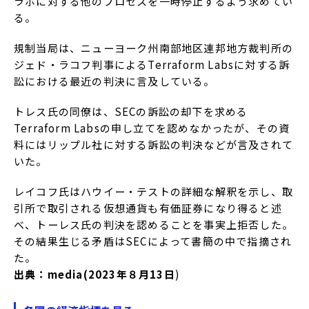
ラボに対する他のプロセスを一時停止するよう求めてい
る。
規制当局は、ニューヨーク州南部地区連邦地方裁判所の
ジェド・ラコフ判事によるTerraform Labsに対する訴
訟における最近の判決に言及している。
トレス氏の同僚は、SECの訴訟の却下を求める
Terraform Labsの申し立てを認めなかったが、その資
料にはリップル社に対する訴訟の判決などが言及されて
いた。
レイコフ氏はハウイー・テストの詳細な解釈を示し、取
引所で取引される仮想通貨も有価証券になり得ると述
べ、トーレス氏の判決を認めることを事実上拒否した。
その結果生じる矛盾はSECによって書簡の中で指摘され
た。
出典：media(2023年８月13日
)