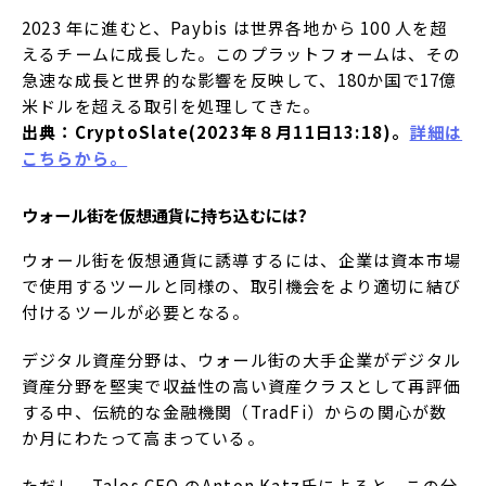
2023 年に進むと、Paybis は世界各地から 100 人を超
えるチームに成長した。このプラットフォームは、その
急速な成長と世界的な影響を反映して、180か国で17億
米ドルを超える取引を処理してきた。
出典：CryptoSlate(2023年８月11日13:18)。
詳細は
こちらから。
ウォール街を仮想通貨に持ち込むには?
ウォール街を仮想通貨に誘導するには、企業は資本市場
で使用するツールと同様の、取引機会をより適切に結び
付けるツールが必要となる。
デジタル資産分野は、ウォール街の大手企業がデジタル
資産分野を堅実で収益性の高い資産クラスとして再評価
する中、伝統的な金融機関（TradFi）からの関心が数
か月にわたって高まっている。
ただし、Talos CEO のAnton Katz氏によると、この分