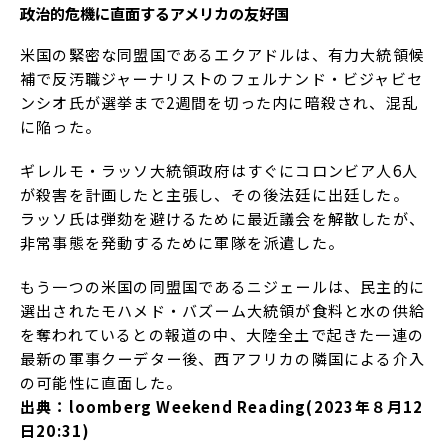
政治的危機に直面するアメリカの友好国
米国の緊密な同盟国であるエクアドルは、有力大統領候
補で反汚職ジャーナリストのフェルナンド・ビジャビセ
ンシオ氏が選挙まで2週間を切った内に暗殺され、混乱
に陥った。
ギレルモ・ラッソ大統領政府はすぐにコロンビア人6人
が殺害を計画したと主張し、その後法廷に出廷した。
ラッソ氏は弾劾を避けるために最近議会を解散したが、
非常事態を発動するために軍隊を派遣した。
もう一つの米国の同盟国であるニジェールは、民主的に
選出されたモハメド・バズーム大統領が食料と水の供給
を奪われているとの報道の中、大陸全土で起きた一連の
最新の軍事クーデター後、西アフリカの隣国による介入
の可能性に直面した。
出典：loomberg Weekend Reading(2023年８月12
日20:31)