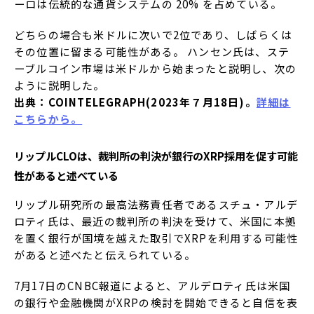
ーロは伝統的な通貨システムの 20% を占めている。
どちらの場合も米ドルに次いで2位であり、しばらくは
その位置に留まる可能性がある。 ハンセン氏は、ステ
ーブルコイン市場は米ドルから始まったと説明し、次の
ように説明した。
出典：COINTELEGRAPH(2023年７月18日)。
詳細は
こちらから。
リップルCLOは、裁判所の判決が銀行のXRP採用を促す可能
性があると述べている
リップル研究所の最高法務責任者であるスチュ・アルデ
ロティ氏は、最近の裁判所の判決を受けて、米国に本拠
を置く銀行が国境を越えた取引でXRPを利用する可能性
があると述べたと伝えられている。
7月17日のCNBC報道によると、アルデロティ氏は米国
の銀行や金融機関がXRPの検討を開始できると自信を表