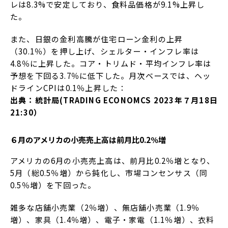
レは8.3%で安定しており、食料品価格が9.1%上昇し
た。
また、日銀の金利高騰が住宅ローン金利の上昇
（30.1％）を押し上げ、シェルター・インフレ率は
4.8％に上昇した。コア・トリムド・平均インフレ率は
予想を下回る3.7％に低下した。月次ベースでは、ヘッ
ドラインCPIは0.1％上昇した：
出典：統計局(TRADING ECONOMCS 2023年７月18日
21:30）
６月のアメリカの小売売上高は前月比0.2％増
アメリカの6月の小売売上高は、前月比0.2％増となり、
5月（総0.5％増）から鈍化し、市場コンセンサス（同
0.5％増）を下回った。
雑多な店舗小売業（2％増）、無店舗小売業（1.9％
増）、家具（1.4％増）、電子・家電（1.1％増）、衣料