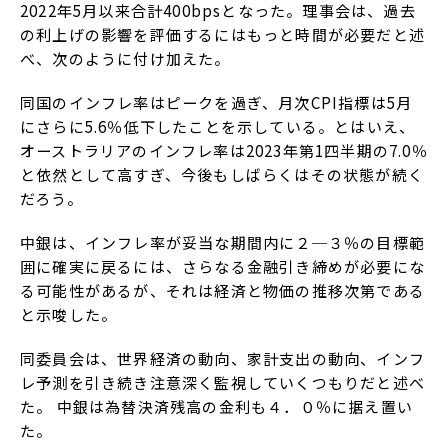
2022年5月以来合計400bpsとなった。理事会は、過去
の利上げの影響を評価するにはもっと時間が必要だと述
べ、次のように付け加えた。
同国のインフレ率はピークを過ぎ、月次CPI指標は5月
にさらに5.6％低下したことを示している。とはいえ、
オーストラリアのインフレ率は2023年第1四半期の7.0％
と依然として高すぎ、今後もしばらくはその状態が続く
だろう。
中銀は、インフレ率が妥当な期間内に２─３％の目標範
囲に確実に戻るには、さらなる金融引き締めが必要にな
る可能性があるが、それは経済と物価の推移次第である
と示唆した。
同委員会は、世界経済の動向、家計支出の動向、インフ
レ予測を引き続き注意深く監視していくつもりだと述べ
た。 中銀は為替決済残高の金利も４．０％に据え置い
た。