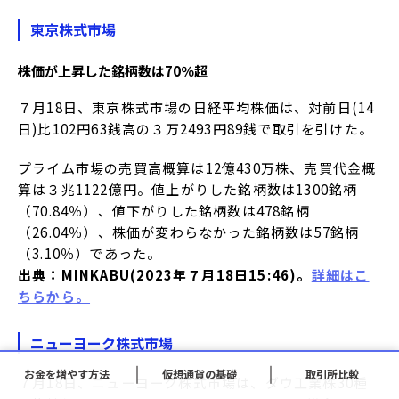
東京株式市場
株価が上昇した銘柄数は70％超
７月18日、東京株式市場の日経平均株価は、対前日(14
日)比102円63銭高の３万2493円89銭で取引を引けた。
プライム市場の売買高概算は12億430万株、売買代金概
算は３兆1122億円。値上がりした銘柄数は1300銘柄
（70.84％）、値下がりした銘柄数は478銘柄
（26.04％）、株価が変わらなかった銘柄数は57銘柄
（3.10％）であった。
出典：MINKABU(2023年７月18日15:46)。
詳細はこ
ちらから。
ニューヨーク株式市場
お金を増やす方法
仮想通貨の基礎
取引所比較
７月18日、ニューヨーク株式市場は、ダウ工業株30種