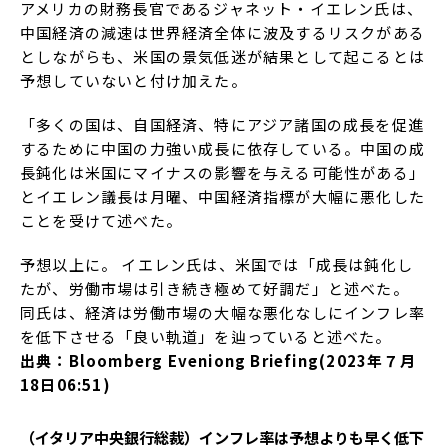
アメリカの財務長官であるジャネット・イエレン氏は、
中国経済の減速は世界経済全体に波及するリスクがある
としながらも、米国の景気低迷が結果として起こるとは
予想していないと付け加えた。
「多くの国は、自国経済、特にアジア諸国の成長を促進
するために中国の力強い成長に依存している。中国の成
長鈍化は米国にマイナスの影響を与える可能性がある」
とイエレン議長は月曜、中国経済指標が大幅に悪化した
ことを受けて述べた。
予想以上に。 イエレン氏は、米国では「成長は鈍化し
たが、労働市場は引き続き極めて好調だ」と述べた。
同氏は、経済は労働市場の大幅な悪化なしにインフレ率
を低下させる「良い軌道」を辿っていると述べた。
出典：Bloomberg Eveniong Briefing(2023年７月
18日06:51)
（イタリア中央銀行総裁）インフレ率は予想よりも早く低下