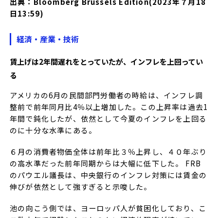
出典：Bloomberg Brussels Edition(2023年７月18
日13:59)
経済・産業・技術
賃上げは2年間遅れをとっていたが、インフレを上回ってい
る
アメリカの6月の民間部門労働者の時給は、インフレ調
整前で前年同月比4％以上増加した。この上昇率は過去1
年間で鈍化したが、依然として今夏のインフレを上回る
のに十分な水準にある。
６月の消費者物価全体は前年比３％上昇し、４０年ぶり
の高水準だった前年同期からは大幅に低下した。 FRB
のパウエル議長は、中央銀行のインフレ対策には賃金の
伸びが依然として強すぎると示唆した。
池の向こう側では、ヨーロッパ人が貧困化しており、こ