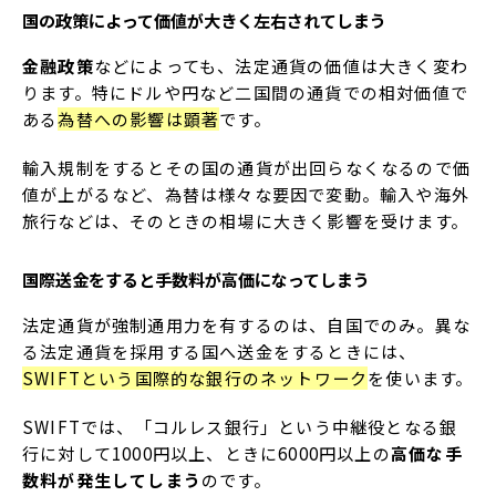
国の政策によって価値が大きく左右されてしまう
金融政策
などによっても、法定通貨の価値は大きく変わ
ります。特にドルや円など二国間の通貨での相対価値で
ある
為替への影響は顕著
です。
輸入規制をするとその国の通貨が出回らなくなるので価
値が上がるなど、為替は様々な要因で変動。輸入や海外
旅行などは、そのときの相場に大きく影響を受けます。
国際送金をすると手数料が高価になってしまう
法定通貨が強制通用力を有するのは、自国でのみ。異な
る法定通貨を採用する国へ送金をするときには、
SWIFTという国際的な銀行のネットワーク
を使います。
SWIFTでは、「コルレス銀行」という中継役となる銀
行に対して1000円以上、ときに6000円以上の
高価な手
数料が発生してしまう
のです。