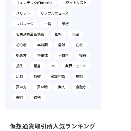
フィンテック(Fintech)
ホワイトリスト
メリット
リップルニュース
レバレッジ
一覧
予想
仮想通貨最新情報
価格
借金
初心者
半減期
危険
在宅
始め方
将来性
手数料
投資
損失
暴落
本
業界ニュース
比較
特徴
確定申告
規制
買い方
買い時
購入
金融庁
銀行
銘柄
仮想通貨取引所人気ランキング