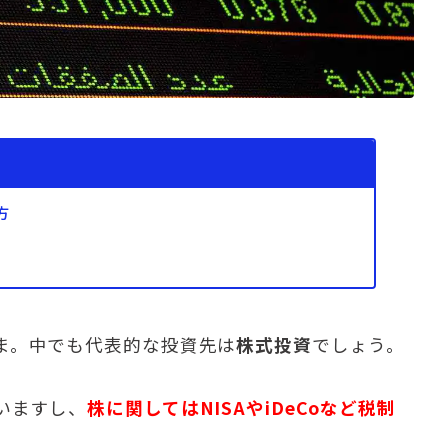
方
ま。中でも代表的な投資先は
株式投資
でしょう。
いますし、
株に関してはNISAやiDeCoなど税制
。