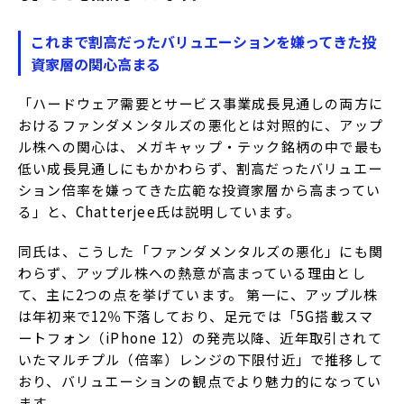
これまで割高だったバリュエーションを嫌ってきた投
資家層の関心高まる
「ハードウェア需要とサービス事業成長見通しの両方に
おけるファンダメンタルズの悪化とは対照的に、アップ
ル株への関心は、メガキャップ・テック銘柄の中で最も
低い成長見通しにもかかわらず、割高だったバリュエー
ション倍率を嫌ってきた広範な投資家層から高まってい
る」と、Chatterjee氏は説明しています。
同氏は、こうした「ファンダメンタルズの悪化」にも関
わらず、アップル株への熱意が高まっている理由とし
て、主に2つの点を挙げています。 第一に、アップル株
は年初来で12％下落しており、足元では「5G搭載スマ
ートフォン（iPhone 12）の発売以降、近年取引されて
いたマルチプル（倍率）レンジの下限付近」で推移して
おり、バリュエーションの観点でより魅力的になってい
ます。