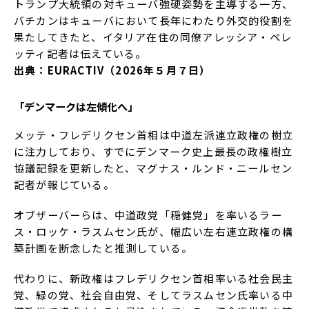
トランプ大統領の対キューバ強硬姿勢を主導する一方、
バチカンはキューバにおいて長年にわたり外交的役割を
果たしてきたと、イタリア在住の同僚アレッシア・ペレ
ッティ記者は伝えている。
出典：EURACTIV（2026年５月７日）
「デンマークは左傾化へ」
メッテ・フレデリクセン首相は中道左派連立政権の樹立
に注力しており、すでにデンマーク史上最長の政権樹立
協議記録を更新したと、マグナス・ルンド・ニールセン
記者が報じている。
オブザーバーらは、中道政党「穏健党」を率いるラー
ス・ロッケ・ラスムセン氏が、幅広い左右連立政権の構
築計画を断念したと推測している。
代わりに、新政権はフレデリクセン首相率いる社会民主
党、緑の党、社会自由党、そしてラスムセン氏率いる中