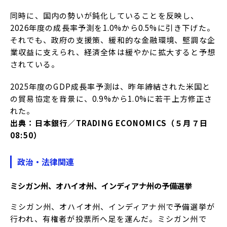
同時に、国内の勢いが鈍化していることを反映し、
2026年度の成長率予測を1.0%から0.5%に引き下げた。
それでも、政府の支援策、緩和的な金融環境、堅調な企
業収益に支えられ、経済全体は緩やかに拡大すると予想
されている。
2025年度のGDP成長率予測は、昨年締結された米国と
の貿易協定を背景に、0.9%から1.0%に若干上方修正さ
れた。
出典：日本銀行／TRADING ECONOMICS（５月７日
08:50）
政治・法律関連
ミシガン州、オハイオ州、インディアナ州の予備選挙
ミシガン州、オハイオ州、インディアナ州で予備選挙が
行われ、有権者が投票所へ足を運んだ。ミシガン州で