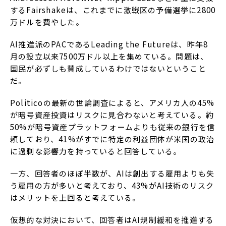
するFairshakeは、これまでに激戦区の予備選挙に2800
万ドルを費やした。
AI推進派のPACであるLeading the Futureは、昨年8
月の設立以来7500万ドル以上を集めている。問題は、
国民が必ずしも賛成しているわけではないということ
だ。
Politicoの最新の世論調査によると、アメリカ人の45%
が暗号資産投資はリスクに見合わないと考えている。約
50%が暗号資産プラットフォームよりも従来の銀行を信
頼しており、41%がすでに特定の利益団体が米国の政治
に過剰な影響力を持っていると回答している。
一方、回答者のほぼ半数が、AIは創出する雇用よりも失
う雇用の方が多いと考えており、43%がAI技術のリスク
はメリットを上回ると考えている。
仮想的な対決において、回答者はAI規制緩和を推進する