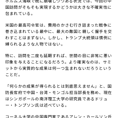
ホルムズ海峡で既に崩壊しつつある状況では、今回の中
国訪問がそもそも実現するかどうかは大きな不確実性に
包まれている。
米国の最高司令官は、費用のかさむ行き詰まった戦争に
巻き込まれている最中に、最大の敵国と親しく握手を交
わすことはまずない。しかし、トランプ大統領は慣例に
縛られるような人物ではない。
特に、訪問を二度も延期すれば、世間の目に非常に悪い
印象を与えることになるだろう。より確実なのは、サミ
ットから実質的な成果は何一つ生まれないだろうという
ことだ。
「何らかの成果が得られるとは到底思えません」と、国
防長官府で中国・台湾・モンゴル担当部長を務め、現在
はシンガポールの南洋理工大学の研究員であるドリュ
ー・トンプソン氏は述べている。
コーネル大学の中国専門家であるアレン・カールソン氏