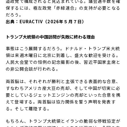
道政党で構成されると見込まれている。議会過半数を確
保するには、極左政党「赤緑連合」の支持が必要となる
だろう。
出典：EURACTIV（2026年５月７日）
トランプ大統領の中国訪問が失敗に終わる理由
事態はこう展開するだろう。ドナルド・トランプ米大統
領は来週木曜日に北京に到着し、盛大な歓迎を受ける。
人民大会堂での恒例の記念撮影の後、習近平国家主席と
の非公開会談が行われる。
両首脳は、それぞれが勝利と主張できる表面的な合意、
すなわちアメリカ産大豆の売却、そして中国が切実に必
要としているジェットエンジンの売却といった合意を携
えて登場する。両首脳は協力関係を誓う声明を発表す
る。そして離陸する。
もちろん、トランプ大統領とイランの脆弱な停戦協定が