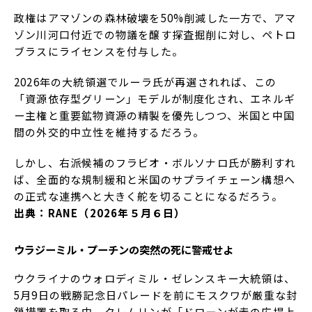
政権はアマゾンの森林破壊を50%削減した一方で、アマ
ゾン川河口付近での物議を醸す探査掘削に対し、ペトロ
ブラスにライセンスを付与した。
2026年の大統領選でルーラ氏が再選されれば、この
「資源依存型グリーン」モデルが制度化され、エネルギ
ー主権と重要鉱物資源の精製を優先しつつ、米国と中国
間の外交的中立性を維持するだろう。
しかし、右派候補のフラビオ・ボルソナロ氏が勝利すれ
ば、全面的な規制緩和と米国のサプライチェーン構想へ
の正式な連携へと大きく舵を切ることになるだろう。
出典：RANE（2026年５月６日）
ウラジーミル・プーチンの突然の死に警戒せよ
ウクライナのウォロディミル・ゼレンスキー大統領は、
5月9日の戦勝記念日パレードを前にモスクワが厳重な封
鎖措置を取る中、クレムリンが「ドローンが赤の広場上