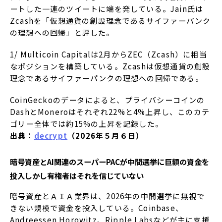
ートした一連のツイートに端を発している。Jain氏は
Zcashを「仮想通貨の創設理念であるサイファーパンク
の理想への回帰」と評した。
1/ Multicoin Capitalは2月からZEC（Zcash）に相当
なポジションを構築している。Zcashは仮想通貨の創設
理念であるサイファーパンクの理想への回帰である。
CoinGeckoのデータによると、プライバシーコインの
DashとMoneroはそれぞれ22%と4%上昇し、このカテ
ゴリー全体では約15%の上昇を記録した。
出典：
decrypt
（2026年５月６日）
暗号資産とAI関連のスーパーPACが中間選挙に巨額の資金を
投入――しかし有権者はそれを信じていない
暗号資産とＡＩＡ業界は、2026年の中間選挙に無視で
きない規模で資金を投入している。Coinbase、
Andreessen Horowitz、Ripple Labsなどが主に支援