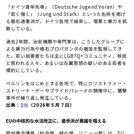
「ドイツ青年先導」（Deutsche Jugend Voran）や
「若く強く」（Jung und Stark）といった名称を掲げ
る極右過激派が、ドイツ各地で結束し、憎悪と暴力を拡
散している。
過去2年間、治安機関や専門家は、こうしたグループに
よる暴力行為や極右プロパガンダの増加を監視してき
た。若い加害者たちは主にLGBTQ+コミュニティ、移民
と思われる人々、あるいは左翼思想の疑いのある若者を
標的にしている。
ベルリンをはじめとする各地で、特にクリストファー・
ストリート・デーやプライドパレードの開催中に、襲撃
事件が繰り返し発生している。
出典：
DW
（2026年５月７日）
EUの中核的な水法改正に、進歩派が異議を唱える
欧州議会議員（社会党、緑の党、リニュー党）は、EU