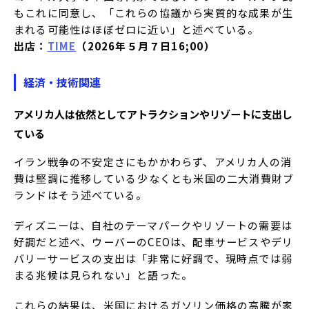
もこれに同意し、「これらの協議から実質的な成果が生
まれる可能性はほぼゼロに近い」と述べている。
出店：
TIME
（2026年５月７日16;00）
経済・技術関連
アメリカ人は依然としてアトラクションやリゾートに支出し
ている
イラン戦争の不安定さにもかかわらず、アメリカ人の消
費は堅調に推移している――少なくとも米国の二大消費財ブ
ランドはそう述べている。
ディズニーは、自社のテーマパークやリゾートの需要は
好調だと述べ、ウーバーのCEOは、配車サービスやデリ
バリーサービスの支出は「非常に好調で、現時点では弱
まる兆候は見られない」と語った。
これらの結果は、米国におけるガソリン価格の高騰が家