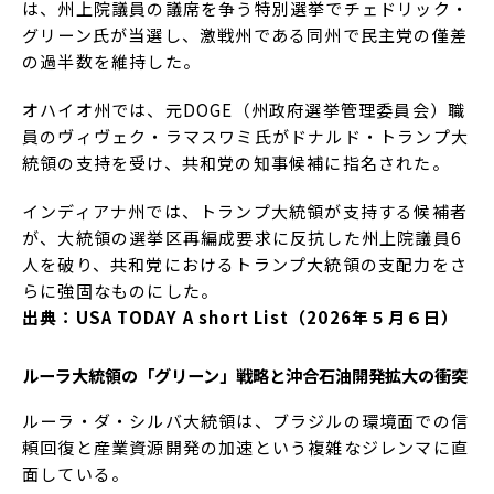
は、州上院議員の議席を争う特別選挙でチェドリック・
グリーン氏が当選し、激戦州である同州で民主党の僅差
の過半数を維持した。
オハイオ州では、元DOGE（州政府選挙管理委員会）職
員のヴィヴェク・ラマスワミ氏がドナルド・トランプ大
統領の支持を受け、共和党の知事候補に指名された。
インディアナ州では、トランプ大統領が支持する候補者
が、大統領の選挙区再編成要求に反抗した州上院議員6
人を破り、共和党におけるトランプ大統領の支配力をさ
らに強固なものにした。
出典：USA TODAY A short List（2026年５月６日）
ルーラ大統領の「グリーン」戦略と沖合石油開発拡大の衝突
ルーラ・ダ・シルバ大統領は、ブラジルの環境面での信
頼回復と産業資源開発の加速という複雑なジレンマに直
面している。