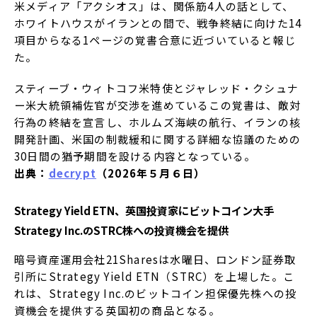
米メディア「アクシオス」は、関係筋4人の話として、
ホワイトハウスがイランとの間で、戦争終結に向けた14
項目からなる1ページの覚書合意に近づいていると報じ
た。
スティーブ・ウィトコフ米特使とジャレッド・クシュナ
ー米大統領補佐官が交渉を進めているこの覚書は、敵対
行為の終結を宣言し、ホルムズ海峡の航行、イランの核
開発計画、米国の制裁緩和に関する詳細な協議のための
30日間の猶予期間を設ける内容となっている。
出典：
decrypt
（2026年５月６日）
Strategy Yield ETN、英国投資家にビットコイン大手
Strategy Inc.のSTRC株への投資機会を提供
暗号資産運用会社21Sharesは水曜日、ロンドン証券取
引所にStrategy Yield ETN（STRC）を上場した。こ
れは、Strategy Inc.のビットコイン担保優先株への投
資機会を提供する英国初の商品となる。