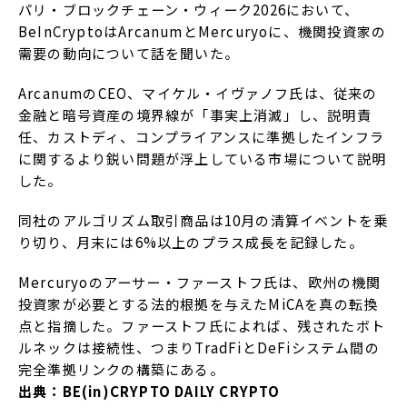
パリ・ブロックチェーン・ウィーク2026において、
BeInCryptoはArcanumとMercuryoに、機関投資家の
需要の動向について話を聞いた。
ArcanumのCEO、マイケル・イヴァノフ氏は、従来の
金融と暗号資産の境界線が「事実上消滅」し、説明責
任、カストディ、コンプライアンスに準拠したインフラ
に関するより鋭い問題が浮上している市場について説明
した。
同社のアルゴリズム取引商品は10月の清算イベントを乗
り切り、月末には6%以上のプラス成長を記録した。
Mercuryoのアーサー・ファーストフ氏は、欧州の機関
投資家が必要とする法的根拠を与えたMiCAを真の転換
点と指摘した。ファーストフ氏によれば、残されたボト
ルネックは接続性、つまりTradFiとDeFiシステム間の
完全準拠リンクの構築にある。
出典：BE(in)CRYPTO DAILY CRYPTO