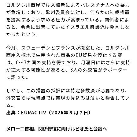
ヨルダン川西岸では入植者によるパレスチナ人への暴力
が急増しており、欧州委員会に対し、何らかの制裁措置
を提案するよう求める圧力が高まっている。関係者によ
ると、会合に出席していたイスラエル擁護派は発言しな
かったという。
今月、スウェーデンとフランスが提案した、ヨルダン川
西岸入植地で生産された商品のEU貿易を停止する案
は、6～7カ国の支持を得ており、月曜日にはさらに支持
が拡大する可能性があると、3人の外交官がラポーター
に語った。
しかし、この措置の採択には特定多数決が必要であり、
外交官らは現時点では実現の見込みは薄いと警告してい
る。
出典：EURACTIV（2026年５月７日）
メローニ首相、関係修復に向けルビオ氏と会談へ