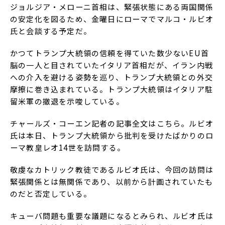
ジョルジア・メローニ首相は、緊張状態にある両国関係
の安定化を図るため、金曜日にローマでマルコ・ルビオ
氏と会談する予定だ。
かつてトランプ大統領の信頼を得ていた数少ないEU首
脳の一人と目されていたイタリア首相だが、イラン内戦
への介入を避ける姿勢を巡り、トランプ大統領との外交
摩擦に巻き込まれている。トランプ大統領はイタリア駐
留米軍の撤退を示唆している。
チャールズ・コーエン記者の記事全文はこちら。ルビオ
氏は本日、トランプ大統領から批判を受けたばかりのロ
ーマ教皇レオ14世を訪問する。
敬虔なカトリック教徒であるルビオ氏は、今回の訪問は
緊張関係とは無関係であり、以前から計画されていたも
のだと否定している。
キューバ問題も重要な議題になるとみられ、ルビオ氏は