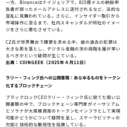
一方、Binanceはナイジェリアで、815億ドルの納税申
告書が誤ったメールアドレスに送付されるなど、法的な
混乱に見舞われている。さらに、インサイダー取引から
市場操作に至るまで、社内スキャンダルが同社のイメー
ジをさらに悪化させている。
CZ氏が世界舞台で贖罪を求める中、彼の過去の犯罪は
大きな影を落とし、デジタル金融の次の段階を誰が率い
るべきかという疑問が生じている。
出典：COINGEEK（2025年４月11日）
ラリー・フィンク氏への公開書簡：あらゆるものをトークン
化するブロックチェーン
ブラックロックCEOラリー・フィンク氏に宛てた鋭い公
開書簡の中で、ブロックチェーン専門家がイーサリアム
とソラナが大規模資産のトークン化インフラとして実現
可能かどうかについて疑問を呈し、スケーラビリティの
欠如と技術的な脆弱性を指摘している。