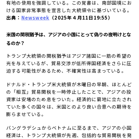
有地の使用を強調している。この覚書は、南部国境にお
ける国家非常事態を宣言した大​​統領令に基づいている。
出典：
Newsweek
（2025年４月11日19:55）
米国の関税猶予は、アジアの小国にとって偽りの夜明けとな
るのか？
トランプ大統領の関税猶予はアジア諸国に一筋の希望の
光を与えているが、貿易交渉が低所得国経済をさらに圧
迫する可能性があるため、不確実性は高まっている。
ドナルド・トランプ米大統領が木曜日の早朝、ほとんど
の「相互」貿易関税を一時停止したことで、アジアの投
資家は安堵のため息をついた。経済的に窮地に立たされ
ていた多くの国々は、米国とのより良い合意への期待を
膨らませている。
バングラデシュからベトナムに至るまで、アジアの小国
経済は、トランプ大統領が先週、包括的な貿易関税を発