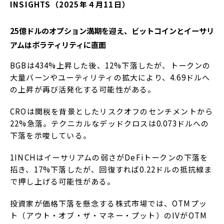
INSIGHTS（2025年４月11日）
25億ドルのオプション満期を迎え、ビットコインとイーサリ
アムはボラティリティに直面
BGBは434%上昇した後、12%下落したが、トークンの
大量バーンやユーティリティの拡大により、4.69ドルへ
の上昇が再び活発化する可能性がある。
CROは関税を背景としたリスクオフのセンチメントから
22%急落。テクニカルなデッドクロスは0.073ドルへの
下落を示唆している。
1INCHはイーサリアムの弱さがDeFiトークンの下落を
招き、17%下落したが、回復すれば0.22ドルの抵抗線ま
で押し上げる可能性がある。
投資家が価格下落を懸念する株式市場では、OTMプッ
ト（アウト・オブ・ザ・マネー・プット）のIVがOTM