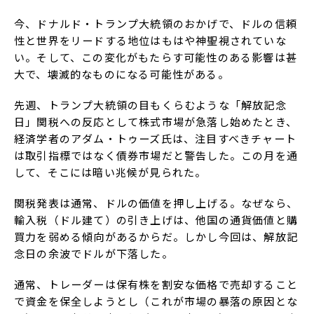
今、ドナルド・トランプ大統領のおかげで、ドルの信頼
性と世界をリードする地位はもはや神聖視されていな
い。そして、この変化がもたらす可能性のある影響は甚
大で、壊滅的なものになる可能性がある。
先週、トランプ大統領の目もくらむような「解放記念
日」関税への反応として株式市場が急落し始めたとき、
経済学者のアダム・トゥーズ氏は、注目すべきチャート
は取引指標ではなく債券市場だと警告した。この月を通
して、そこには暗い兆候が見られた。
関税発表は通常、ドルの価値を押し上げる。なぜなら、
輸入税（ドル建て）の引き上げは、他国の通貨価値と購
買力を弱める傾向があるからだ。しかし今回は、解放記
念日の余波でドルが下落した。
通常、トレーダーは保有株を割安な価格で売却すること
で資金を保全しようとし（これが市場の暴落の原因とな