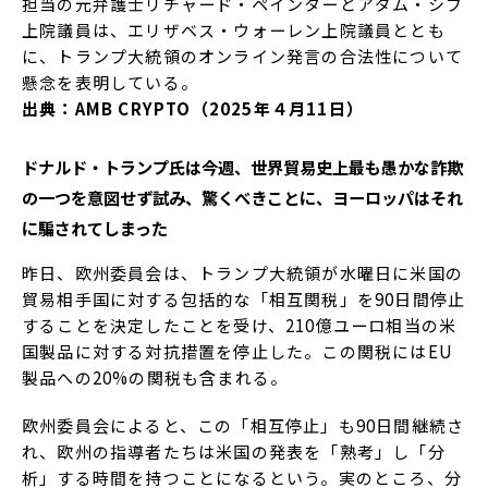
担当の元弁護士リチャード・ペインターとアダム・シフ
上院議員は、エリザベス・ウォーレン上院議員ととも
に、トランプ大統領のオンライン発言の合法性について
懸念を表明している。
出典：AMB CRYPTO（2025年４月11日）
ドナルド・トランプ氏は今週、世界貿易史上最も愚かな詐欺
の一つを意図せず試み、驚くべきことに、ヨーロッパはそれ
に騙されてしまった
昨日、欧州委員会は、トランプ大統領が水曜日に米国の
貿易相手国に対する包括的な「相互関税」を90日間停止
することを決定したことを受け、210億ユーロ相当の米
国製品に対する対抗措置を停止した。この関税にはEU
製品への20%の関税も含まれる。
欧州委員会によると、この「相互停止」も90日間継続さ
れ、欧州の指導者たちは米国の発表を「熟考」し「分
析」する時間を持つことになるという。実のところ、分