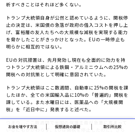
析すべきことはそれほど多くない。
トランプ大統領自身が公然と認めているように、関税停
止の決定は、米国債の急落が政府の借入コストを押し上
げ、富裕層の友人たちへの大規模な減税を実現する能力
を脅かしたことがきっかけとなった。EUの一時停止も
明らかに相互的ではない。
EUの対抗措置は、先月発効し現在も全面的に効力を持
つトランプ大統領による鉄鋼・アルミニウムへの25%の
関税への対抗策として明確に意図されていた。
トランプ大統領はここ数週間、自動車に25%の関税を課
したほか、全ての米国輸入品に10%の「普遍的」関税を
課している。また水曜日には、医薬品への「大規模関
税」を「近日中に」発表すると述べた。
つまり、ここ数週間で米国の保護主義が急激に高まって
お金を増やす方法
仮想通貨の基礎
取引所比較
いるにもかかわらず、EUは関税を停止したのだ。さら