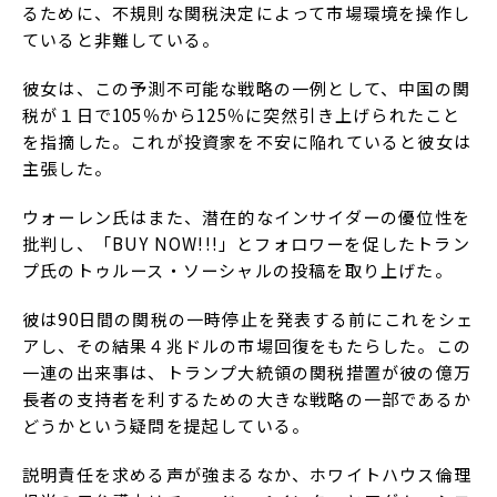
るために、不規則な関税決定によって市場環境を操作し
ていると非難している。
彼女は、この予測不可能な戦略の一例として、中国の関
税が１日で105％から125％に突然引き上げられたこと
を指摘した。これが投資家を不安に陥れていると彼女は
主張した。
ウォーレン氏はまた、潜在的なインサイダーの優位性を
批判し、「BUY NOW!!!」とフォロワーを促したトラン
プ氏のトゥルース・ソーシャルの投稿を取り上げた。
彼は90日間の関税の一時停止を発表する前にこれをシェ
アし、その結果４兆ドルの市場回復をもたらした。この
一連の出来事は、トランプ大統領の関税措置が彼の億万
長者の支持者を利するための大きな戦略の一部であるか
どうかという疑問を提起している。
説明責任を求める声が強まるなか、ホワイトハウス倫理