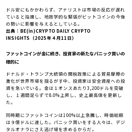
ドル安にもかかわらず、アナリストは市場の反応が遅れ
ていると指摘し、地政学的な緊張がビットコインの今後
の勢いに影響を与えるとしている。
出典：BE(in)CRYPTO DAILY CRYPTO
INSIGHTS（2025年４月11日）
ファットコインが金に続き、投資家の新たなパニック買いの
標的に
ドナルド・トランプ大統領の関税政策による貿易摩擦の
激化が世界市場を揺るがす中、投資家は安全資産への投
資を急いでいる。金は１オンスあたり3,200ドルを突破
し、１週間足らずで8.0%上​​昇し、史上最高値を更新し
た。
同時期にファットコインは100%以上急騰し、時価総額
は９億ドルに達した。パニック買いをする人々は、デジ
タルオナラにさえ逃げ場を求めるからだ。