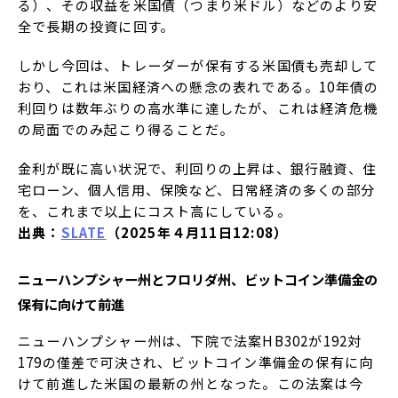
る）、その収益を米国債（つまり米ドル）などのより安
全で長期の投資に回す。
しかし今回は、トレーダーが保有する米国債も売却して
おり、これは米国経済への懸念の表れである。10年債の
利回りは数年ぶりの高水準に達したが、これは経済危機
の局面でのみ起こり得ることだ。
金利が既に高い状況で、利回りの上昇は、銀行融資、住
宅ローン、個人信用、保険など、日常経済の多くの部分
を、これまで以上にコスト高にしている。
出典：
SLATE
（2025年４月11日12:08）
ニューハンプシャー州とフロリダ州、ビットコイン準備金の
保有に向けて前進
ニューハンプシャー州は、下院で法案HB302が192対
179の僅差で可決され、ビットコイン準備金の保有に向
けて前進した米国の最新の州となった。この法案は今