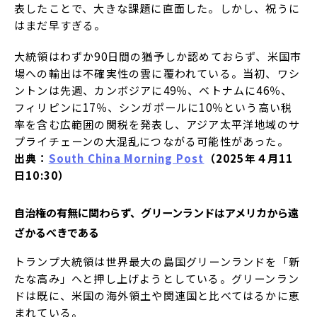
表したことで、大きな課題に直面した。しかし、祝うに
はまだ早すぎる。
大統領はわずか90日間の猶予しか認めておらず、米国市
場への輸出は不確実性の雲に覆われている。当初、ワシ
ントンは先週、カンボジアに49％、ベトナムに46％、
フィリピンに17％、シンガポールに10％という高い税
率を含む広範囲の関税を発表し、アジア太平洋地域のサ
プライチェーンの大混乱につながる可能性があった。
出典：
South China Morning Post
（2025年４月11
日10:30）
自治権の有無に関わらず、グリーンランドはアメリカから遠
ざかるべきである
トランプ大統領は世界最大の島国グリーンランドを「新
たな高み」へと押し上げようとしている。グリーンラン
ドは既に、米国の海外領土や関連国と比べてはるかに恵
まれている。