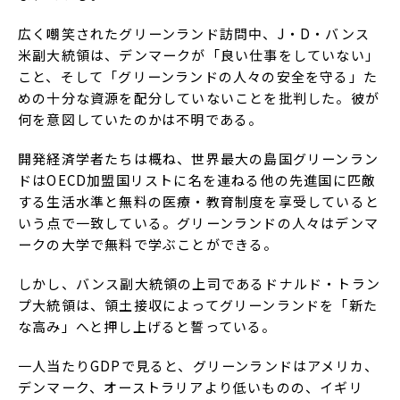
広く嘲笑されたグリーンランド訪問中、J・D・バンス
米副大統領は、デンマークが「良い仕事をしていない」
こと、そして「グリーンランドの人々の安全を守る」た
めの十分な資源を配分していないことを批判した。彼が
何を意図していたのかは不明である。
開発経済学者たちは概ね、世界最大の島国グリーンラン
ドはOECD加盟国リストに名を連ねる他の先進国に匹敵
する生活水準と無料の医療・教育制度を享受していると
いう点で一致している。グリーンランドの人々はデンマ
ークの大学で無料で学ぶことができる。
しかし、バンス副大統領の上司であるドナルド・トラン
プ大統領は、領土接収によってグリーンランドを「新た
な高み」へと押し上げると誓っている。
一人当たりGDPで見ると、グリーンランドはアメリカ、
デンマーク、オーストラリアより低いものの、イギリ