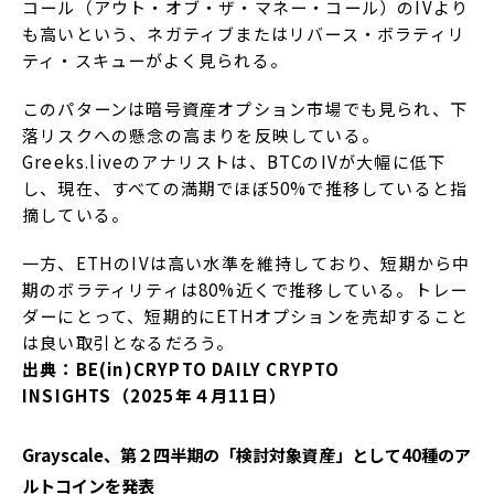
コール（アウト・オブ・ザ・マネー・コール）のIVより
も高いという、ネガティブまたはリバース・ボラティリ
ティ・スキューがよく見られる。
このパターンは暗号資産オプション市場でも見られ、下
落リスクへの懸念の高まりを反映している。
Greeks.liveのアナリストは、BTCのIVが大幅に低下
し、現在、すべての満期でほぼ50%で推移していると指
摘している。
一方、ETHのIVは高い水準を維持しており、短期から中
期のボラティリティは80%近くで推移している。トレー
ダーにとって、短期的にETHオプションを売却すること
は良い取引となるだろう。
出典：BE(in)CRYPTO DAILY CRYPTO
INSIGHTS（2025年４月11日）
Grayscale、第２四半期の「検討対象資産」として40種のア
ルトコインを発表