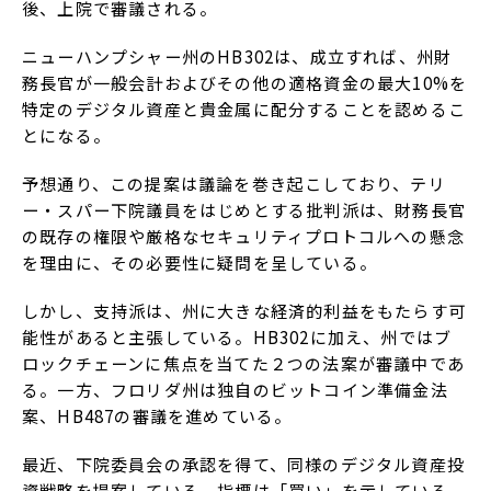
後、上院で審議される。
ニューハンプシャー州のHB302は、成立すれば、州財
務長官が一般会計およびその他の適格資金の最大10%を
特定のデジタル資産と貴金属に配分することを認めるこ
とになる。
予想通り、この提案は議論を巻き起こしており、テリ
ー・スパー下院議員をはじめとする批判派は、財務長官
の既存の権限や厳格なセキュリティプロトコルへの懸念
を理由に、その必要性に疑問を呈している。
しかし、支持派は、州に大きな経済的利益をもたらす可
能性があると主張している。HB302に加え、州ではブ
ロックチェーンに焦点を当てた２つの法案が審議中であ
る。一方、フロリダ州は独自のビットコイン準備金法
案、HB487の審議を進めている。
最近、下院委員会の承認を得て、同様のデジタル資産投
資戦略を提案している。指標は「買い」を示している。