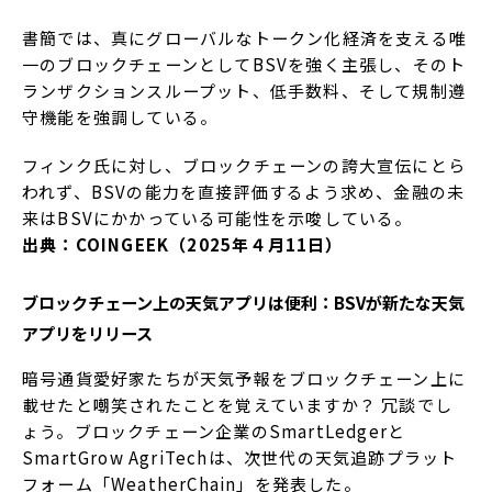
書簡では、真にグローバルなトークン化経済を支える唯
一のブロックチェーンとしてBSVを強く主張し、そのト
ランザクションスループット、低手数料、そして規制遵
守機能を強調している。
フィンク氏に対し、ブロックチェーンの誇大宣伝にとら
われず、BSVの能力を直接評価するよう求め、金融の未
来はBSVにかかっている可能性を示唆している。
出典：COINGEEK（2025年４月11日）
ブロックチェーン上の天気アプリは便利：BSVが新たな天気
アプリをリリース
暗号通貨愛好家たちが天気予報をブロックチェーン上に
載せたと嘲笑されたことを覚えていますか？ 冗談でし
ょう。ブロックチェーン企業のSmartLedgerと
SmartGrow AgriTechは、次世代の天気追跡プラット
フォーム「WeatherChain」を発表した。