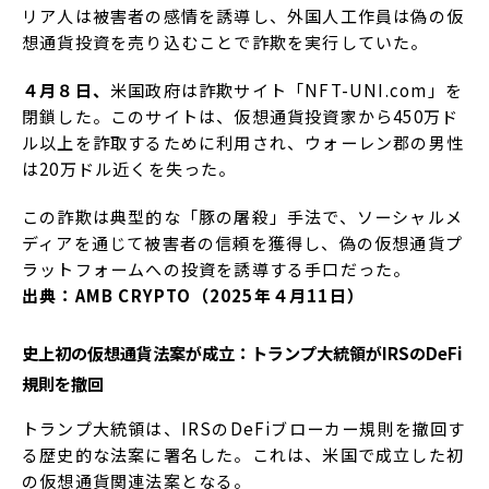
リア人は被害者の感情を誘導し、外国人工作員は偽の仮
想通貨投資を売り込むことで詐欺を実行していた。
４月８日、
米国政府は詐欺サイト「NFT-UNI.com」を
閉鎖した。このサイトは、仮想通貨投資家から450万ド
ル以上を詐取するために利用され、ウォーレン郡の男性
は20万ドル近くを失った。
この詐欺は典型的な「豚の屠殺」手法で、ソーシャルメ
ディアを通じて被害者の信頼を獲得し、偽の仮想通貨プ
ラットフォームへの投資を誘導する手口だった。
出典：AMB CRYPTO（2025年４月11日）
史上初の仮想通貨法案が成立：トランプ大統領がIRSのDeFi
規則を撤回
トランプ大統領は、IRSのDeFiブローカー規則を撤回す
る歴史的な法案に署名した。これは、米国で成立した初
の仮想通貨関連法案となる。