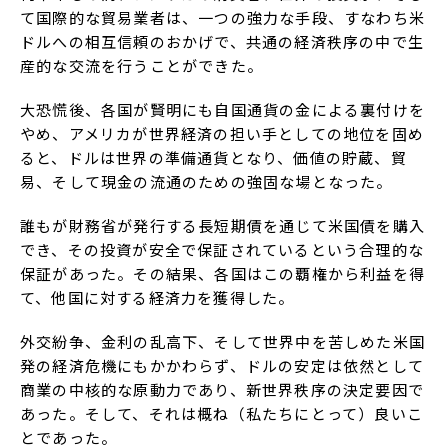
て国際的な貿易業者は、一つの強力な手段、すなわち米
ドルへの相互信頼のおかげで、共通の経済秩序の中で生
産的な交流を行うことができた。
大恐慌後、各国が賢明にも自国通貨の金による裏付けを
やめ、アメリカが世界経済の担い手としての地位を固め
ると、ドルは世界の準備通貨となり、価値の貯蔵、貿
易、そして現金の流通のための強固な場となった。
誰もが財務省が発行する長短期債を通じて米国債を購入
でき、その投資が安全で保証されているという合理的な
保証があった。その結果、各国はこの覇権から利益を得
て、他国に対する経済力を獲得した。
外交紛争、金利の乱高下、そして世界中を苦しめた米国
発の経済危機にもかかわらず、ドルの安定は依然として
商業の中核的な原動力であり、新世界秩序の決定要因で
あった。そして、それは概ね（私たちにとって）良いこ
とであった。