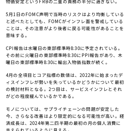
物価安定というFRBの二重の責務の半分に過ぎない。
5月1日のFOMC声明で当時のリスクはより均衡している
と述べたとしても、FOMCがインフレ面を警戒している
ことは、その注意がより後者に戻る可能性があることを
意味する。
CPI報告は水曜日の東部標準時8:30に予定されている。
その前に火曜日の東部標準時8:30にPPI報告があり、木
曜日の東部標準時8:30に輸出入物価指数が続く。
4月の全項目とコア指標の数値は、2022年に始まったデ
ィスインフレが勢いを失っているかどうかについて最初
の検討材料となる。2つ目は、サービスインフレとそれ
がどの程度緩んでいるかである。
モノについては、サプライチェーンの問題が安定した
今、さらなる改善はより限定的になる可能性が高い。経
済成長は、2024年第二四半期の最初の月の個人消費に
支えられているように見える。