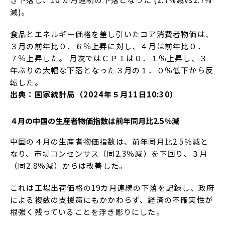
減)。
食品とエネルギー価格を差し引いたコア消費者物価は、
３月の前年比０．６％上昇に対し、４月は前年比０．
７％上昇した。 月次ではＣＰＩは０．１％上昇し、３
年ぶりの大幅な下落となった３月の１．０％低下から反
転した。
出典：国家統計局（2024年５月11日10:30）
４月の中国の生産者物価指数は前年同月比2.5％減
中国の４月の生産者物価指数は、前年同月比2.5％減と
なり、市場コンセンサス（同2.3％減）を下回り、３月
（同2.8％減）からは改善した。
これは工場出荷価格の19カ月連続の下落を記録し、政府
による複数の支援策にもかかわらず、経済の不確実性が
根強く残っていることを浮き彫りにした。