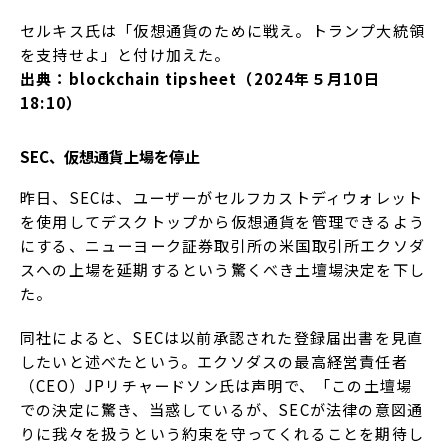
セルキス氏は「仮想通貨のために戦え。トランプ大統領
を支持せよ」と付け加えた。
出典：blockchain tipsheet（2024年５月10日
18:10）
SEC、仮想通貨上場を停止
昨日、SECは、ユーザーがセルフカストディウォレット
を使用してデスクトップから仮想通貨を管理できるよう
にする、ニューヨーク証券取引所の米国取引所エクソダ
スへの上場を延期するという驚くべき土壇場決定を下し
た。
同社によると、SECは以前承認された登録届出書を見直
したいと述べたという。エクソダスの最高経営責任者
（CEO）JPリチャードソン氏は声明で、「この土壇場
での決定に驚き、当惑しているが、SECが法律の意図通
りに我々を扱うという約束を守ってくれることを期待し