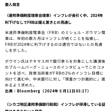
要人発言
（連邦準備制度理事会理事）インフレが長引く中、2024年
利下げなしでFRBは据え置きとの見通し
米連邦準備制度理事会（FRB）のミシェル・ボウマン理
事は、年初の数カ月はインフレが続くことを指摘し、
FRBが2024年に利下げするのは適切ではないとの見通
しを示した。
ボウマン氏はテキサス州で銀行家らを対象にした講演後
のブルームバーグ・ニュースのインタビューでこのコメ
ントを述べ、政策当局者がFRBの2％のインフレ目標に
向けて進む中、中央銀行に対し「慎重かつ計画的に」進
めるよう求めた。
出典：Bloomberg（2024年５月11日03:17）
（シカゴ地区連邦準備銀行総裁）インフレが停滞している証
拠はあまりないと発言