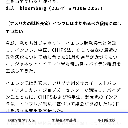
点を当てていると述べた。
出店：bloomberg（2024年５月10日20:57）
（アメリカの財務長官）インフレはまだあるべき段階に達し
ていない
今朝、私たちはジャネット・イエレン財務長官と対談
し、インフレ、中国、CHIPS法、そして彼女の最近の
政治演説について話し合った11月の選挙が近づくにつ
れ、ジャネット・イエレン米財務長官はバイデン経済を
主張してきた。
イエレン氏は先週末、アリゾナ州メサのイーストバレ
ー・アメリカン・ジョブズ・センターで講演し、バイデ
ン氏とともに、CHIPSおよび科学法、超党派のインフ
ラ法、インフレ抑制法に基づいて議会が承認した1兆ド
ルを超える支出を宣伝した。
お金を増やす方法
仮想通貨の基礎
取引所比較
それが国内の半導体製造業界の雇用増加につながるとい