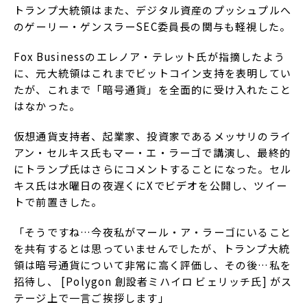
トランプ大統領はまた、デジタル資産のプッシュプルへ
のゲーリー・ゲンスラーSEC委員長の関与も軽視した。
Fox Businessのエレノア・テレット氏が指摘したよう
に、元大統領はこれまでビットコイン支持を表明してい
たが、これまで「暗号通貨」を全面的に受け入れたこと
はなかった。
仮想通貨支持者、起業家、投資家であるメッサリのライ
アン・セルキス氏もマー・エ・ラーゴで講演し、最終的
にトランプ氏はさらにコメントすることになった。セル
キス氏は水曜日の夜遅くにXでビデオを公開し、ツイー
トで前置きした。
「そうですね…今夜私がマール・ア・ラーゴにいること
を共有するとは思っていませんでしたが、トランプ大統
領は暗号通貨について非常に高く評価し、その後…私を
招待し、 [Polygon 創設者ミハイロ ビェリッチ氏] がス
テージ上で一言ご挨拶します」