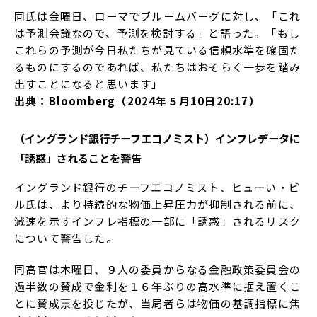
同氏は金曜日、ローマでブルームバーグに対し、「これ
は予測会議なので、予測を検討する」と語った。「もし
これらの予測が今日私たちが見ている信頼水準を確固た
るものにするのであれば、私たちはおそらく一歩を踏み
出すことになると思います」
出典：Bloomberg（2024年５月10日20:17）
（イングランド銀行チーフエコノミスト）インフレデータに
「誘惑」されることを警告
イングランド銀行のチーフエコノミスト、ヒューい・ピ
ル氏は、より持続的な物価上昇圧力が抑制される前に、
減速を示すインフレ指標の一部に「誘惑」されるリスク
について警告した。
同高官は木曜日、９人の委員からなる金融政策委員会の
過半数の賛成で金利を１６年ぶりの高水準に据え置くこ
とに賛成票を投じたが、当局者らは物価の基調指標に焦