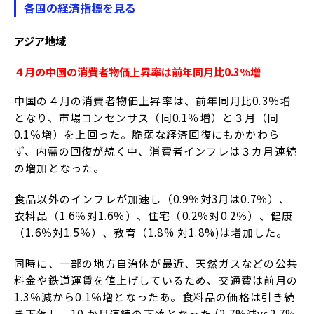
各国の経済指標を見る
アジア地域
４月の中国の消費者物価上昇率は前年同月比0.3％増
中国の４月の消費者物価上昇率は、前年同月比0.3％増
となり、市場コンセンサス（同0.1％増）と３月（同
0.1％増）を上回った。脆弱な経済回復にもかかわら
ず、内需の回復が続く中、消費者インフレは３カ月連続
の増加となった。
食品以外のインフレが加速し（0.9％対3月は0.7％）、
衣料品（1.6％対1.6％）、住宅（0.2％対0.2％）、健康
（1.6％対1.5％）、教育（1.8% 対1.8%)は増加した。
同時に、一部の地方自治体が最近、天然ガスなどの公共
料金や鉄道運賃を値上げしているため、交通費は前月の
1.3％減から0.1％増となったあ。食料品の価格は引き続
き下落し、10 か月連続の下落となった (2.7%減vs2.7%