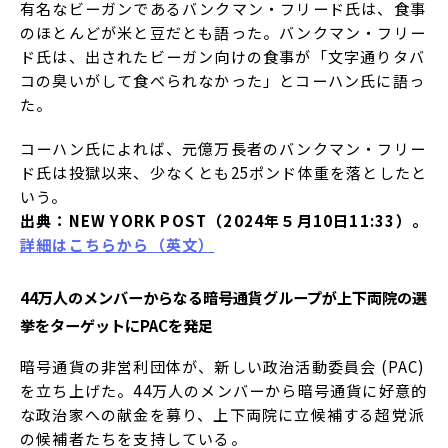
有名なビーガンであるバンクマン・フリード氏は、食事
のほとんどが米と豆だとも語った。バンクマン・フリー
ド氏は、出されたビーガン向けの食事が「文字通りタバ
コの臭いがして食べられなかった」とコーハン氏に語っ
た。
コーハン氏によれば、元億万長者のバンクマン・フリー
ド氏は投獄以来、少なくとも25ポンド体重を落としたと
いう。
出典：NEW YORK POST（2024年５月10日11:33）。
詳細はこちらから（英文）
44万人のメンバーからなる暗号通貨グループが上下両院の選
挙をターゲットにPACを発足
暗号通貨の非営利団体が、新しい政治活動委員会 (PAC)
を立ち上げた。44万人のメンバーから暗号通貨に好意的
な政治家への献金を募り、上下両院に立候補する超党派
の候補者たちを支持している。