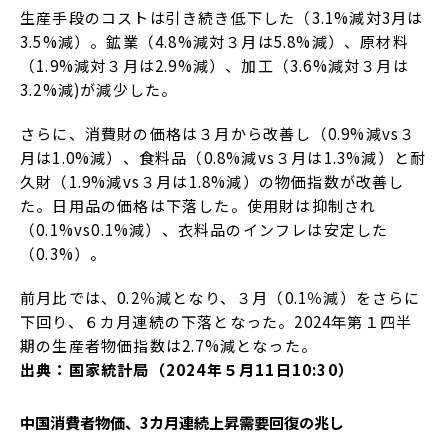
生産手段のコストは引き続き低下した（3.1%減対3月は
3.5%減）。鉱業（4.8%減対３月は5.8%減）、原材料
（1.9%減対３月は2.9%減）、加工（3.6%減対３月は
3.2%減)が減少した。
さらに、消費財の価格は３月から改善し（0.9%減vs３
月は1.0%減）、食料品（0.8%減vs３月は1.3%減）と耐
久財（1.9%減vs３月は1.8%減）の物価指数が改善し
た。日用品の価格は下落した。使用財は抑制され
（0.1%vs0.1%減）、衣料品のインフレは安定した
（0.3%）。
前月比では、0.2％減となり、３月（0.1％減）をさらに
下回り、６カ月連続の下落となった。2024年第１四半
期の生産者物価指数は2.7%減となった。
出典：国家統計局（2024年５月11日10:30）
中国消費者物価、3カ月連続上昇需要回復の兆し