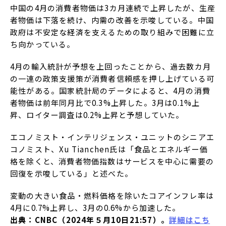
中国の4月の消費者物価は3カ月連続で上昇したが、生産
者物価は下落を続け、内需の改善を示唆している。中国
政府は不安定な経済を支えるための取り組みで困難に立
ち向かっている。
4月の輸入統計が予想を上回ったことから、過去数カ月
の一連の政策支援策が消費者信頼感を押し上げている可
能性がある。国家統計局のデータによると、4月の消費
者物価は前年同月比で0.3%上昇した。3月は0.1%上
昇、ロイター調査は0.2%上昇と予想していた。
エコノミスト・インテリジェンス・ユニットのシニアエ
コノミスト、Xu Tianchen氏は「食品とエネルギー価
格を除くと、消費者物価指数はサービスを中心に需要の
回復を示唆している」と述べた。
変動の大きい食品・燃料価格を除いたコアインフレ率は
4月に0.7%上昇し、3月の0.6%から加速した。
出典：CNBC（2024年５月10日21:57）。
詳細はこち