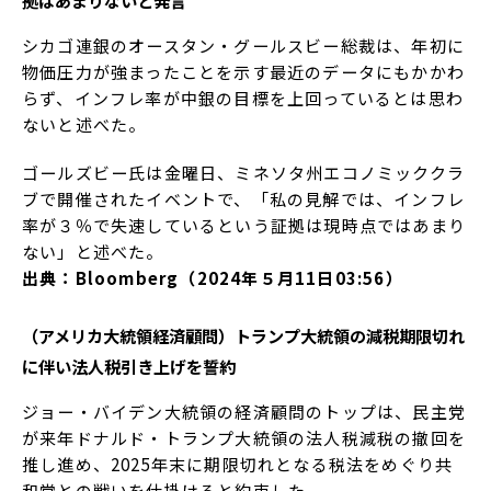
シカゴ連銀のオースタン・グールスビー総裁は、年初に
物価圧力が強まったことを示す最近のデータにもかかわ
らず、インフレ率が中銀の目標を上回っているとは思わ
ないと述べた。
ゴールズビー氏は金曜日、ミネソタ州エコノミッククラ
ブで開催されたイベントで、「私の見解では、インフレ
率が３％で失速しているという証拠は現時点ではあまり
ない」と述べた。
出典：Bloomberg（2024年５月11日03:56）
（アメリカ大統領経済顧問）トランプ大統領の減税期限切れ
に伴い法人税引き上げを誓約
ジョー・バイデン大統領の経済顧問のトップは、民主党
が来年ドナルド・トランプ大統領の法人税減税の撤回を
推し進め、2025年末に期限切れとなる税法をめぐり共
和党との戦いを仕掛けると約束した。