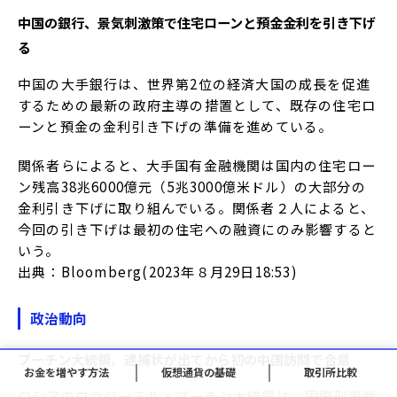
中国の銀行、景気刺激策で住宅ローンと預金金利を引き下げ
る
中国の大手銀行は、世界第2位の経済大国の成長を促進
するための最新の政府主導の措置として、既存の住宅ロ
ーンと預金の金利引き下げの準備を進めている。
関係者らによると、大手国有金融機関は国内の住宅ロー
ン残高38兆6000億元（5兆3000億米ドル）の大部分の
金利引き下げに取り組んでいる。関係者２人によると、
今回の引き下げは最初の住宅への融資にのみ影響すると
いう。
出典：Bloomberg(2023年８月29日18:53)
政治動向
プーチン大統領、逮捕状が出てから初の中国訪問で合意
お金を増やす方法
仮想通貨の基礎
取引所比較
ロシアのウラジーミル・プーチン大統領は、国際刑事裁