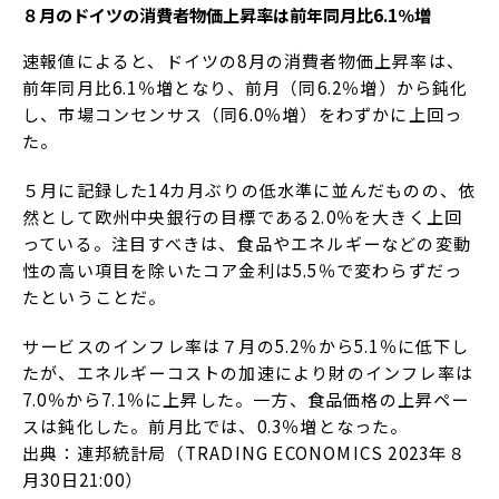
８月のドイツの消費者物価上昇率は前年同月比6.1％増
速報値によると、ドイツの8月の消費者物価上昇率は、
前年同月比6.1％増となり、前月（同6.2％増）から鈍化
し、市場コンセンサス（同6.0％増）をわずかに上回っ
た。
５月に記録した14カ月ぶりの低水準に並んだものの、依
然として欧州中央銀行の目標である2.0％を大きく上回
っている。注目すべきは、食品やエネルギーなどの変動
性の高い項目を除いたコア金利は5.5％で変わらずだっ
たということだ。
サービスのインフレ率は７月の5.2％から5.1％に低下し
たが、エネルギーコストの加速により財のインフレ率は
7.0％から7.1％に上昇した。一方、食品価格の上昇ペー
スは鈍化した。前月比では、0.3％増となった。
出典：連邦統計局（TRADING ECONOMICS 2023年８
月30日21:00）