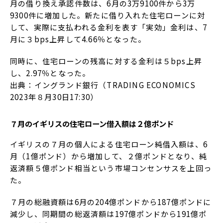
月の借り換え承認件数は、6月の3万9100件から3万
9300件に増加した。新たに借り入れた住宅ローンに対
して、実際に支払われる金利を表す「実効」金利は、7
月に３bps上昇して4.66％となった。
同時に、住宅ローンの残高に対する金利は５bps上昇
し、2.97％となった。
出典：イングランド銀行（TRADING ECONOMICS
2023年８月30日17:30）
７月のイギリスの住宅ローン借入額は２億ポンド
イギリスの７月の個人による住宅ローン純借入額は、6
月（1億ポンド）から増加して、２億ポンドとなり、純
返済額５億ポンド相当という市場コンセンサスを上回っ
た。
７月の総融資額は6月の204億ポンドから187億ポンドに
減少し、同期間の総返済額は197億ポンドから191億ポ