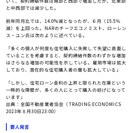
いて、契約締結件数は南部と西部で増加したが、北東部
と中西部では減少した。
前年同月比では、14.0%減となったが、６月（15.5％
減）を上回った。NARのチーフエコノミスト、ローレン
ス・ユン氏は次のように述べている。
「多くの個人が何度も住宅購入に失敗して失望に直面し
ていることを考慮すると、契約締結件数のわずかな増加
はさらなる増加の可能性を示している。雇用市場は拡大
しており、潜在的な住宅購入者の層も拡大している」
「しかし、住宅ローン金利の上昇と限られた在庫という
一時的な障壁が、多くの人にとって購入の妨げになって
います」
出典：全国不動産業者協会（TRADING ECONOMICS
2023年８月30日23:00）
要人発言