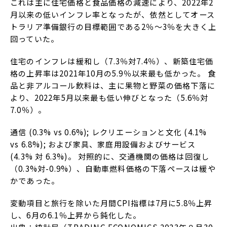
これは主に住宅価格と食品価格の減速により、2022年2
月以来の低いインフレ率となったが、依然としてオース
トラリア準備銀行の目標範囲である2％～3％を大きく上
回っていた。
住宅のインフレは緩和し（7.3％対7.4％）、新築住宅価
格の上昇率は2021年10月の5.9％以来最も低かった。 食
品と非アルコール飲料は、主に果物と野菜の価格下落に
より、2022年5月以来最も低い伸びとなった（5.6％対
7.0％）。
通信 (0.3% vs 0.6%); レクリエーションと文化 (4.1%
vs 6.8%); および家具、家庭用設備およびサービス
(4.3% 対 6.3%)。 対照的に、交通機関の価格は回復し
（0.3%対-0.9%）、自動車燃料価格の下落ペースは緩や
かであった。
変動項目と旅行を除いた月間CPI指標は7月に5.8％上昇
し、6月の6.1％上昇から鈍化した。