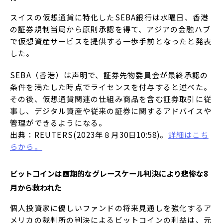
スイスの仮想通貨に特化したSEBA銀行は水曜日、香港
の証券規制当局から原則承認を得て、アジアの金融ハブ
で仮想資産サービスを提供する一歩手前となったと発表
した。
SEBA（香港）は声明で、証券先物委員会が最終承認の
条件を満たした時点でライセンスを付与すると述べた。
その後、仮想通貨関連の仕組み商品を含む証券取引に従
事し、デジタル資産や従来の証券に関するアドバイスや
管理ができるようになる。
出典：REUTERS(2023年８月30日10:58)。
詳細はこち
らから。
ビットコインは画期的なグレースケール判決により悲惨な8
月から救われた
個人投資家に優しいファンドの将来見通しを強化するア
メリカの裁判所の判決によるビットコインの利益は、元