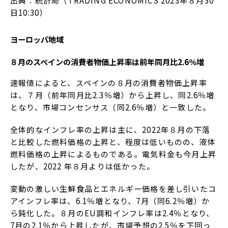
出典：統計局（TRADING ECONOMICS 2023年８月30
日10:30）
ヨーロッパ地域
８月のスペインの消費者物価上昇率は前年同月比2.6％増
速報値によると、スペインの８月の消費者物価上昇率
は、７月（前年同月比2.3％増）から上昇し、同2.6％増
となり、市場コンセンサス（同2.6％増）と一致した。
全体的なインフレ率の上昇は主に、2022年８月の下落
と比較した燃料価格の上昇と、程度は低いものの、液体
燃料価格の上昇によるものである。電気料金も今月上昇
したが、2022 年８月よりは低かった。
変動の激しい生鮮食品とエネルギー価格を差し引いたコ
アインフレ率は、6.1％増となり、7月（同6.2％増）か
ら鈍化した。８月のEU調和インフレ率は2.4％となり、
7月の2.1％から上昇したが、市場予想の2.5％を下回っ