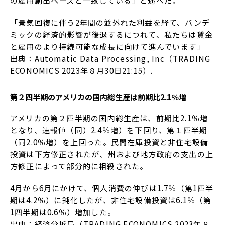
の雇用創出ペースと一致している」と述べた。
「景気回復に伴う2年間の並外れた利益を経て、パンデ
ミックの経済的影響が後退するにつれて、私たちは賃金
と雇用のより持続可能な成長に向けて進んでいます」
出典：Automatic Data Processing, Inc（TRADING
ECONOMICS 2023年８月30日21:15）.
第２四半期のアメリカの国内総生産は前期比2.1％増
アメリカの第２四半期の国内総生産は、前期比2.1％増
となり、速報値（同）2.4％増）を下回り、第１四半期
（同2.0％増）を上回った。民間在庫投資と非住宅設備
投資は下方修正されたが、州および地方政府の支出の上
方修正によって部分的に相殺された。
4月から6月にかけて、個人消費の伸びは1.7％（第1四半
期は4.2％）に鈍化したが、非住宅設備投資は6.1％（第
1四半期は0.6％）増加した。
出典：経済分析局（TRADING ECONOMICS 2023年８