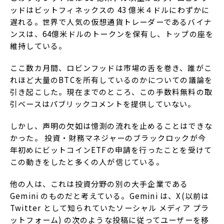
ッドはビットフィネックスの 43 億米４ドルにわずかに
遅れる。世界で人気の仮想通貨トレーダーであるバイナ
ンスは、64億米ドルのトークンを保有し、トップの座を
維持している。
ここ数カ月間、ロビンフッドは市場の舌を巻き、誰がこ
れほど大量のBTCを所有しているのかについての議論を
引き起こした。現在までのところ、この手数料無料の取
引ベースはパブリックコメントを提供していない。
しかし、声明の欠如は憶測の流れを止めることはできな
かった。 投資・財務マネジャーのブラックロックが今
年初めにビットコインETFの申請を行ったことを受けて
この動きをしたと多くの人が信じている。
他の人は、これは投資分野の別の大手企業である
Gemini のものだと考えている。Gemini は、X(以前は
Twitter として知られていたソーシャル メディア プラ
ットフォーム) の次のような投稿に従ってユーザーを移