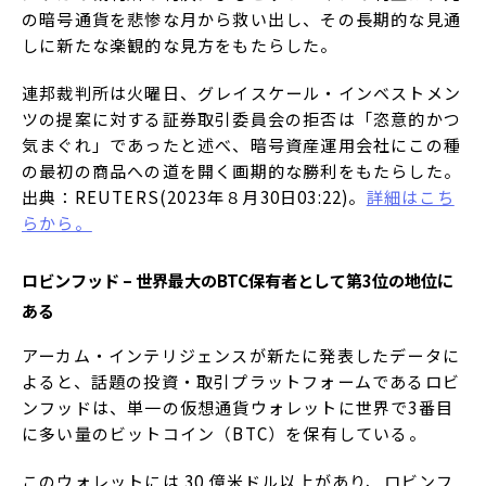
の暗号通貨を悲惨な月から救い出し、その長期的な見通
しに新たな楽観的な見方をもたらした。
連邦裁判所は火曜日、グレイスケール・インベストメン
ツの提案に対する証券取引委員会の拒否は「恣意的かつ
気まぐれ」であったと述べ、暗号資産運用会社にこの種
の最初の商品への道を開く画期的な勝利をもたらした。
出典：REUTERS(2023年８月30日03:22)。
詳細はこち
らから。
ロビンフッド – 世界最大のBTC保有者として第3位の地位に
ある
アーカム・インテリジェンスが新たに発表したデータに
よると、話題の投資・取引プラットフォームであるロビ
ンフッドは、単一の仮想通貨ウォレットに世界で3番目
に多い量のビットコイン（BTC）を保有している。
このウォレットには 30 億米ドル以上があり、ロビンフ