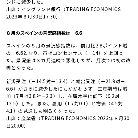
ンドに減少した。
出典：イングランド銀行（TRADING ECONOMICS
2023年８月30日17:30）
８月のスペインの景況感指数は－6.6
スペインの８月の景況感指数は、前月比2.8ポイント増
の－6.6となり、市場コンセンサス（－14）を上回っ
た。景況感は３カ月連続で悪化したが、月次では初の改
善となった。
新規受注（－14.5対－13.4）と輸出受注（－21.9対－
6.6）がさらに減少したにもかかわらず、生産期待は増
加（7月は3.8対－2.3）し、在庫水準は低下（9.2対
12.5）した。 また、雇用（1.7対0.1）と物価（4.5対
4.1）の見通しも明るくなった。
出典：産業省（TRADING ECONOMICS 2023年８月30
日20:00）