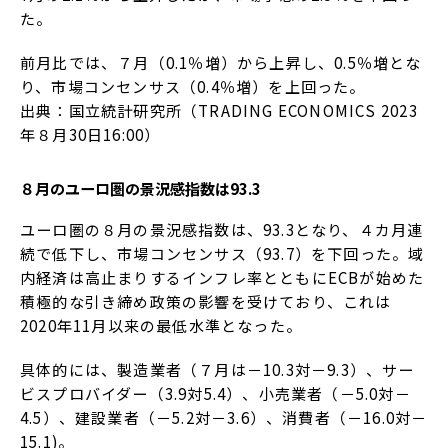
た。
前月比では、７月（0.1％増）から上昇し、0.5％増とな
り、市場コンセンサス（0.4％増）を上回った。
出典：国立統計研究所（TRADING ECONOMICS 2023
年８月30日16:00）
８月のユーロ圏の景況感指数は93.3
ユーロ圏の８月の景況感指数は、93.3となり、４カ月連
続で低下し、市場コンセンサス（93.7）を下回った。域
内経済は高止まりするインフレ率とともにECBが始めた
積極的な引き締め政策の影響を受けており、これは
2020年11月以来の最低水準となった。
具体的には、製造業者（７月は－10.3対－9.3）、サー
ビスプロバイダー（3.9対5.4）、小売業者（－5.0対－
4.5）、建設業者（－5.2対－3.6）、消費者（－16.0対－
15.1)。