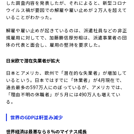
した調査内容を発表したが、それによると、新型コロナ
ウイルス禍が要因での解雇や雇い止めが２万人を超えて
いることがわかった。
解雇や雇い止めが起きているのは、派遣社員などの非正
規雇用に対してで、加藤勝信厚労相は、派遣事業者の団
体の代表と面会し、雇用の堅持を要求した。
日米欧で潜在失業者が拡大
日本とアメリカ、欧州で「潜在的な失業者」が増加して
いるという。日本ではすでに「休業者」が4月現在で、
過去最多の597万人にのぼっているが、アメリカでは、
「理由不明の休職者」が５月には490万人も増えてい
る。
世界の
GDP
は軒並み減少
世界経済は最悪なら８
%
のマイナス成長