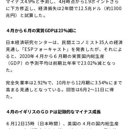
マイナス4.9%と予測し、4月時点から1.9ポイントさら
に下方修正し、経済損失は2年間で12.5兆ドル（約1300
兆円）と試算した。
４月から６月の実質
GDP
は
23%
減に
日本経済研究センターは、民間エコノミスト35人の経済
見通し「ESPフォーキャスト」を発表したが、それによ
ると、2020年４月から６月期の実質国内総生産
（GDP）の予測平均は前期比年率で23.02%減となっ
た。
完全失業率は2.92%で、10月から12月期に3.54%にまで
高まる見通しとなっている。回答は6月2～11日に得
た。
４月のイギリスのＧＤＰは記録的なマイナス成長
６月12日15時（日本時間）、英国の４月の国内総生産