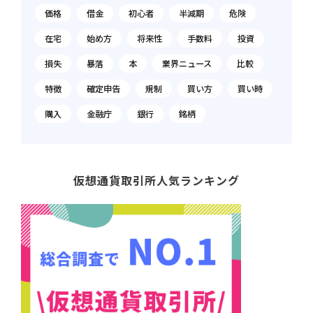
価格
借金
初心者
半減期
危険
在宅
始め方
将来性
手数料
投資
損失
暴落
本
業界ニュース
比較
特徴
確定申告
規制
買い方
買い時
購入
金融庁
銀行
銘柄
仮想通貨取引所人気ランキング