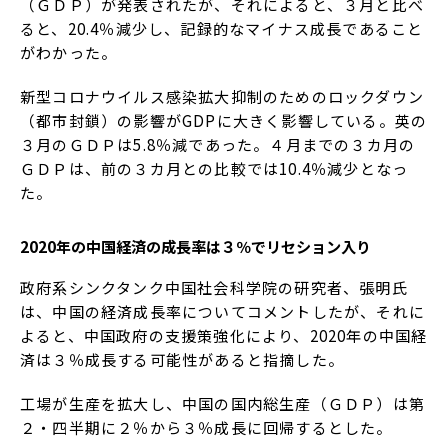
（ＧＤＰ）が発表されたが、それによると、３月と比べ
ると、20.4％減少し、記録的なマイナス成長であること
がわかった。
新型コロナウイルス感染拡大抑制のためのロックダウン
（都市封鎖）の影響がGDPに大きく影響している。英の
３月のＧＤＰは5.8％減であった。４月までの３カ月の
ＧＤＰは、前の３カ月との比較では10.4％減少となっ
た。
2020
年の中国経済の成長率は３％でリセション入り
政府系シンクタンク中国社会科学院の研究者、張明氏
は、中国の経済成長率についてコメントしたが、それに
よると、中国政府の支援策強化により、2020年の中国経
済は３％成長する可能性があると指摘した。
工場が生産を拡大し、中国の国内総生産（ＧＤＰ）は第
２・四半期に２％から３％成長に回帰するとした。