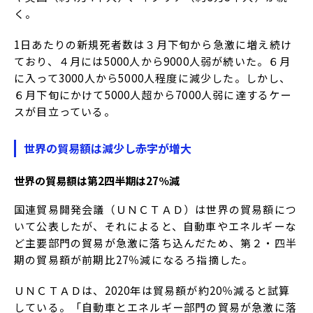
く。
1日あたりの新規死者数は３月下旬から急激に増え続け
ており、４月には5000人から9000人弱が続いた。６月
に入って3000人から5000人程度に減少した。しかし、
６月下旬にかけて5000人超から7000人弱に達するケー
スが目立っている。
世界の貿易額は減少し赤字が増大
世界の貿易額は第
2
四半期は
27
％減
国連貿易開発会議（ＵＮＣＴＡＤ）は世界の貿易額につ
いて公表したが、それによると、自動車やエネルギーな
ど主要部門の貿易が急激に落ち込んだため、第２・四半
期の貿易額が前期比27％減になるろ指摘した。
ＵＮＣＴＡＤは、2020年は貿易額が約20％減ると試算
している。「自動車とエネルギー部門の貿易が急激に落