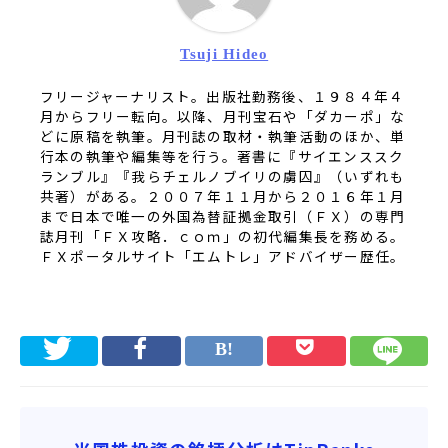
Tsuji Hideo
フリージャーナリスト。出版社勤務後、１９８４年４
月からフリー転向。以降、月刊宝石や「ダカーポ」な
どに原稿を執筆。月刊誌の取材・執筆活動のほか、単
行本の執筆や編集等を行う。著書に『サイエンススク
ランブル』『我らチェルノブイリの虜囚』（いずれも
共著）がある。２００７年１１月から２０１６年１月
まで日本で唯一の外国為替証拠金取引（ＦＸ）の専門
誌月刊「ＦＸ攻略．ｃｏｍ」の初代編集長を務める。
ＦＸポータルサイト「エムトレ」アドバイザー歴任。