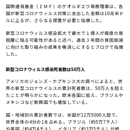
国際通貨基金（ＩＭＦ）のゲオルギエワ専務理事は、各
国が新型コロナウィルス対策に支出した金額は10兆米ド
ルに上るが、さらなる措置が必要と指摘した。
新型コロナウィルス感染拡大で最大で１億人が極度の貧
困層に陥る可能性があると述べ、過去３年間の貧困削減
に向けた取り組みの成果を帳消しにするとブログで指摘
した。
新型コロナウィルス感染死者数は
50
万人
アメリカのジョンズ・ホプキンス大の調べによると、世
界の新型コロナウイルスの累計死者数は、50万人を超え
たことが明らかになった。欧米各国に加え、ブラジルや
メキシコなど新興国でも増加している。
国・地域別の累計者数では、米国が12万5000人超で、
世界全体の4分の1を占める。ブラジル（約5万7千人）
や英国（約4万4千人）、イタリア（約3万5千人）が続