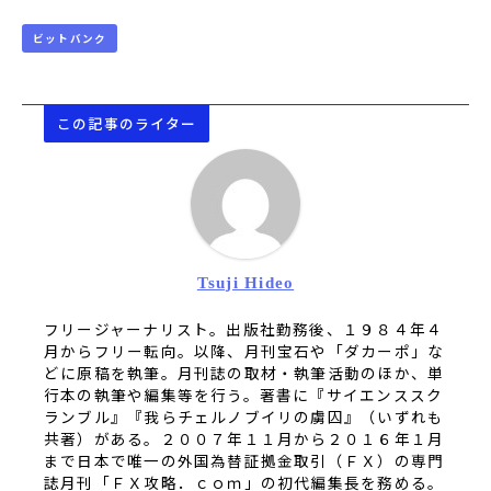
ビットバンク
この記事のライター
Tsuji Hideo
フリージャーナリスト。出版社勤務後、１９８４年４
月からフリー転向。以降、月刊宝石や「ダカーポ」な
どに原稿を執筆。月刊誌の取材・執筆活動のほか、単
行本の執筆や編集等を行う。著書に『サイエンススク
ランブル』『我らチェルノブイリの虜囚』（いずれも
共著）がある。２００７年１１月から２０１６年１月
まで日本で唯一の外国為替証拠金取引（ＦＸ）の専門
誌月刊「ＦＸ攻略．ｃｏｍ」の初代編集長を務める。