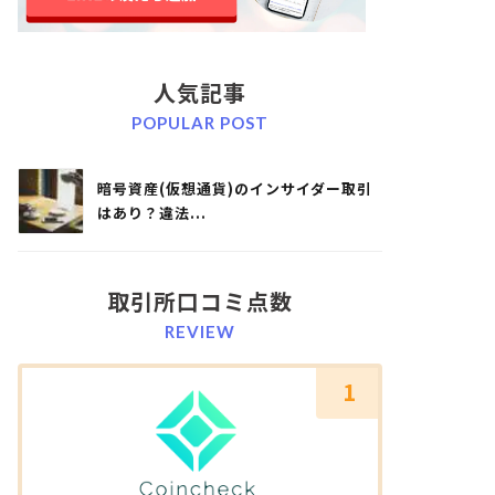
人気記事
POPULAR POST
暗号資産(仮想通貨)のインサイダー取引
はあり？違法...
取引所口コミ点数
REVIEW
1