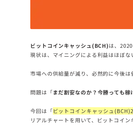
ビットコインキャッシュ(BCH)
は、202
現状は、マイニングによる利益はほぼな
市場への供給量が減り、必然的に今後は
問題は「
まだ割安なのか？今勝っても稼
今回は「
ビットコインキャッシュ(BCH)
リアルチャートを用いて、ビットコイン