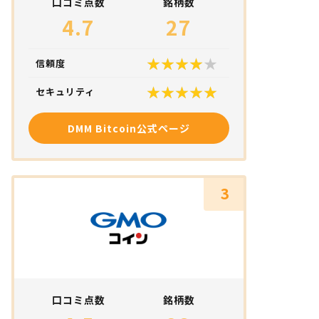
口コミ点数
銘柄数
4.7
27
信頼度
セキュリティ
DMM Bitcoin公式ページ
3
口コミ点数
銘柄数