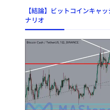
【結論】ビットコインキャッシ
ナリオ