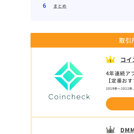
まとめ
取引
コイ
4年連続ア
【定番おす
2019年〜2022
DMM