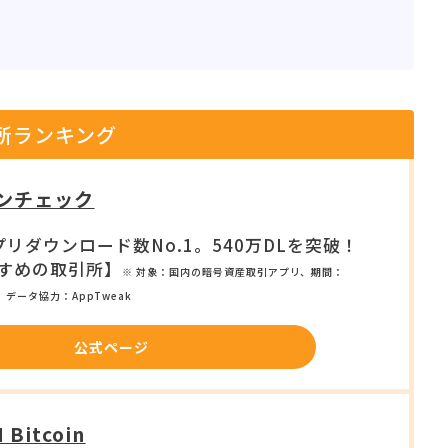
所ランキング
ンチェック
プリダウンロード数No.1。540万DLを突破！
すめの取引所】
※ 対象：国内の暗号資産取引アプリ、期間：
年、データ協力：AppTweak
公式ページ
 Bitcoin