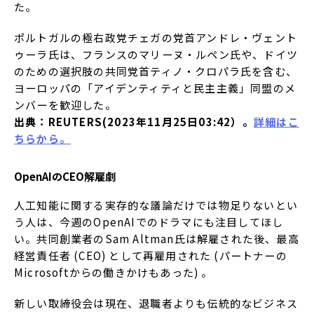
た。
ポルトガルの極右政党チェガの党首アンドレ・ヴェント
ゥーラ氏は、フランスのマリーヌ・ルペン氏や、ドイツ
のための選択肢の共同党首ティノ・クロパラ氏を含む、
ヨーロッパの「アイデンティティと民主主義」同盟のメ
ンバーを歓迎した。
出典：REUTERS(2023年11月25日03:42）。
詳細はこ
ちらから。
OpenAIのCEO解雇劇
人工知能に関する実存的な議論だけでは物足りないとい
う人は、今週のOpenAIでのドラマにも注目してほし
い。共同創業者のSam Altman氏は解雇された後、最高
経営責任者 (CEO) として再雇用された (パートナーの
Microsoftからの働きかけもあった) 。
新しい取締役会は現在、退職者よりも伝統的なビジネス