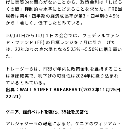
げに実質的な関心がないことから、政策金利は「しばら
くの間」抑制的な水準にとどまることを求めた。FRB当
局者は第4・四半期の経済成長率が第3・四半期の4.9%
から「著しく」低下したとみている。
10月31日から11月１日の会合では、フェデラルファン
ド・ファンド (FF) の目標レンジを７月に引き上げた
後、22年ぶりの高水準となる5.25%～5.50%に据え置い
た。
トレーダーらは、FRBが年内に政策金利を維持すること
はほぼ確実で、利下げの可能性は2024年に織り込まれ
ているとみている。
出典：WALL STREET BREAKFAST(2023年11月25日
22:21）
ケニア、経済ベルトを強化、35社を民営化
アルジャジーラの報道によると、ケニアのウィリアム・