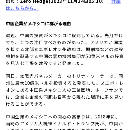
出典：Zero Hedge(2023年11月24日05:10）。
詳細
はこちらから。
中国企業がメキシコに群がる理由
最近、中国の投資がメキシコに殺到している。先月だけ
でも、２つの注目すべきものがあった。アメリカと国境
を接する北部ヌエボレオン州政府は、掘削機などの建設
機械を製造する中国の霊功機械集団が50億米ドルの投資
を見込む工場を建設すると発表した。
同日、太陽光パネルメーカーのトリナ・ソーラーは、同
州に最大10億米ドルを投資すると発表した。ヌエボ・レ
オンにある中国系メキシコ人の工業団地、ホーフサンで
は、企業も企業の同胞も自宅から離れた場所に家を見つ
けることができる。
中国企業のメキシコへの関心の高まりは、2018年に、
当時のアメリカ大統領ドナルド・トランプ氏が、中国か