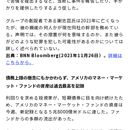
で苦情を提出するなど、当局に事件を報告したり、手が
かりを提供したりするよう促した。
グループの創設者である謝志昆氏は2021年に亡くなっ
たが、彼の親戚の何人かが現在同社の幹部を務めてい
る。声明では、その措置が何を意味するのか、また彼ら
がどのような犯罪を犯した可能性があるのかについては
詳しく述べられていない。
出典：BNN Bloomberg(2023年11月26日）。
詳細は
こちらから。
債務上限の懸念にもかかわらず、アメリカのマネー・マーケ
ット・ファンドの資産は過去最高を記録
利回りを求める投資家が、短期債券に目を向け続けたた
め、アメリカのマネー・マーケット・ファンドの資産は
今週、新記録となる５兆8000億米ドルに達した。ファ
ンドからの多額の流出があった。