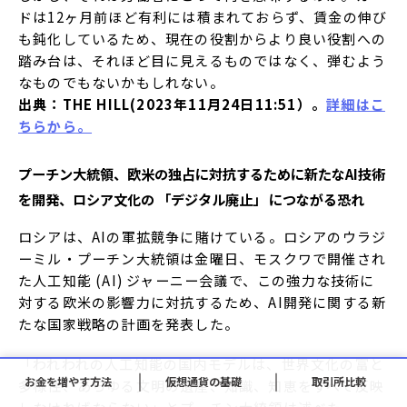
ドは12ヶ月前ほど有利には積まれておらず、賃金の伸び
も鈍化しているため、現在の役割からより良い役割への
踏み台は、それほど目に見えるものではなく、弾むよう
なものでもないかもしれない。
出典：THE HILL(2023年11月24日11:51）。
詳細はこ
ちらから。
プーチン大統領、欧米の独占に対抗するために新たなAI技術
を開発、ロシア文化の 「デジタル廃止」 につながる恐れ
ロシアは、AIの軍拡競争に賭けている。ロシアのウラジ
ーミル・プーチン大統領は金曜日、モスクワで開催され
た人工知能 (AI) ジャーニー会議で、この強力な技術に
対する欧米の影響力に対抗するため、AI開発に関する新
たな国家戦略の計画を発表した。
「われわれの人工知能の国内モデルは、世界文化の富と
お金を増やす方法
仮想通貨の基礎
取引所比較
多様性、あらゆる文明の遺産、知識、知恵をすべて反映