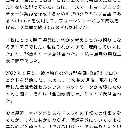
たくないと思っていた。彼は、「スマートな」ブロック
チェーン契約を作成するためのプログラミング言語であ
る Solidity を使用して、フリーランサーとして成功を
収め、２年間で約 30 万米ドルを稼いだ。
「私にとって暗号通貨は、何かを考えるときの頼りにな
るアイデアでした。私はそれが好きで、理解していまし
た」と、23歳のケース意は語った。「私は強気の楽観主
義に夢中でした」
2022 年５月に、彼は独自の分散型金融 (DeFi) プロジ
ェクトを開始した。 しかし、その数カ月後、現在は破
産した金融会社セルシウス・ネットワークが破綻したの
と同じ週に、それは「全面破綻した」とケイス氏は語っ
た。
彼は最近、ネバダ州にあるテスラ社の工場での仕事を辞
めたが、それにもかかわらず、仮想通貨についてはまだ
楽観的だと語った。「できる限りいつでも戻りたいと思