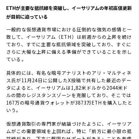
ETHが主要な抵抗線を突破し、イーサリアムの年初高値更新
が目前に迫っている
一般的な仮想通貨市場における圧倒的な強気の感情と一
致して、イーサリアム（ETH）は前週からの上昇を続け
ており、すでに主要な抵抗領域を突破しており、すぐに
さらに大幅な上昇に備える準備ができていることを示し
ている。
具体的には、有名な暗号アナリストのアリ・マルティネ
ス氏が11月24日に公開したX投稿で共有した最近のデー
タによると、イーサリアムは1,82米ドルから2044米ド
ルの間のレジスタンスゾーンを克服しており、そこでは
167万の暗号通貨ウォレットが3873万ETHを購入したと
いう。
仮想通貨取引の専門家が結論づけたように、イーサリア
ムがこの需要領域を上回れば、特に「前方に最小限の抵
抗線があり、下方に堅固なサポートがある」ことを考慮