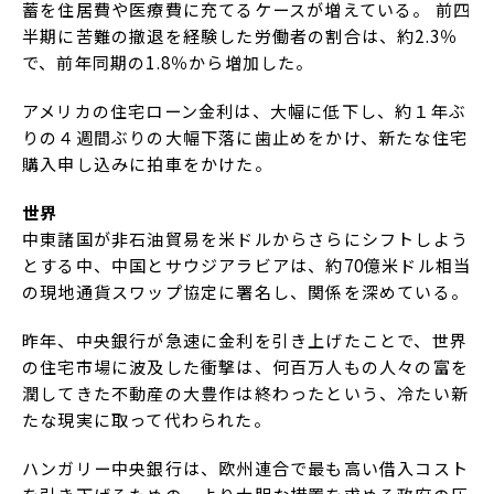
蓄を住居費や医療費に充てるケースが増えている。 前四
半期に苦難の撤退を経験した労働者の割合は、約2.3％
で、前年同期の1.8％から増加した。
アメリカの住宅ローン金利は、大幅に低下し、約１年ぶ
りの４週間ぶりの大幅下落に歯止めをかけ、新たな住宅
購入申し込みに拍車をかけた。
世界
中東諸国が非石油貿易を米ドルからさらにシフトしよう
とする中、中国とサウジアラビアは、約70億米ドル相当
の現地通貨スワップ協定に署名し、関係を深めている。
昨年、中央銀行が急速に金利を引き上げたことで、世界
の住宅市場に波及した衝撃は、何百万人もの人々の富を
潤してきた不動産の大豊作は終わったという、冷たい新
たな現実に取って代わられた。
ハンガリー中央銀行は、欧州連合で最も高い借入コスト