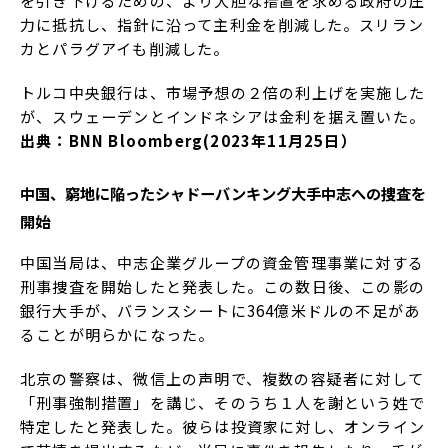
を引き下げるための、より大胆な措置を求める政府の圧
力に抵抗し、指針に沿って主利金を削減した。スリラン
カとパラグアイも削減した。
トルコ中央銀行は、市場予想の２倍の利上げを実施した
が、スウェーデンとインドネシアは金利を据え置いた。
出典：BNN Bloomberg(2023年11月25日）
中国、窮地に陥ったシャドーバンキング大手中志への捜査を
開始
中国当局は、中志企業グループの資金管理事業に対する
刑事捜査を開始したと発表した。この数日後、この影の
銀行大手が、バランスシートに364億米ドルの不足があ
ることが明らかになった。
北京の警察は、微信上の声明で、複数の容疑者に対して
「刑事強制措置」を講じ、そのうち１人を謝という姓で
特定したと発表した。彼らは投資家に対し、オンライン