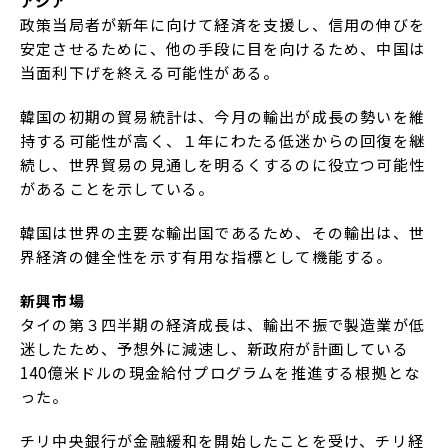
アジア
政策当局者が新年に向けて経済を支援し、信用の伸びを
安定させるために、他の手段に目を向けるため、中国は
当面利下げを終える可能性がある。
韓国の初期の貿易統計は、今月の輸出が成長の勢いを維
持する可能性が高く、１年にわたる低迷からの回復を継
続し、世界貿易の見通しを明るくするのに役立つ可能性
があることを示している。
韓国は世界の主要な輸出国であるため、その輸出は、世
界経済の健全性を示す有用な指標として機能する。
新興市場
タイの第３四半期の経済成長は、輸出不振で製造業が低
迷したため、予想外に減速し、新政府が計画している
140億米ドルの現金給付プログラムを推進する根拠とな
った。
チリ中央銀行が金融緩和を開始したことを受け、チリ経