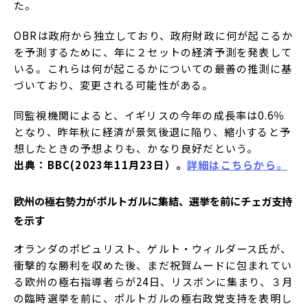
た。
OBRは政府から独立しており、政府財政に何が起こるか
を予測するために、年に２セットの経済予測を発表して
いる。これらは何が起こるかについての最善の推測に基
づいており、変更される可能性がある。
同監視機関によると、イギリスの今年の成長率は0.6％
となり、昨年秋に経済が景気後退に陥り、縮小すると予
想したときの予想よりも、かなり良好だという。
出典：BBC(2023年11月23日）。
詳細はこちらから。
欧州の極右勢力がポルトガルに集結、選挙を前にチェガ支持
を示す
オランダのポピュリスト、ゲルト・ウィルダース氏が、
衝撃的な勝利を収めた後、まだ祝賀ムードに包まれてい
る欧州の極右指導者らが24日、リスボンに集まり、３月
の臨時選挙を前に、ポルトガルの極右政党支持を表明し