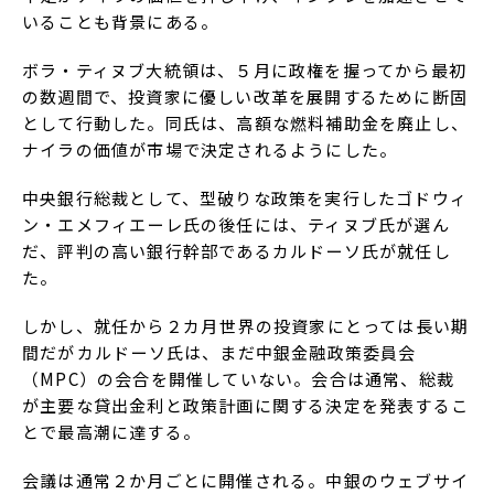
いることも背景にある。
ボラ・ティヌブ大統領は、５月に政権を握ってから最初
の数週間で、投資家に優しい改革を展開するために断固
として行動した。同氏は、高額な燃料補助金を廃止し、
ナイラの価値が市場で決定されるようにした。
中央銀行総裁として、型破りな政策を実行したゴドウィ
ン・エメフィエーレ氏の後任には、ティヌブ氏が選ん
だ、評判の高い銀行幹部であるカルドーソ氏が就任し
た。
しかし、就任から２カ月――世界の投資家にとっては長い期
間だが――カルドーソ氏は、まだ中銀金融政策委員会
（MPC）の会合を開催していない。会合は通常、総裁
が主要な貸出金利と政策計画に関する決定を発表するこ
とで最高潮に達する。
会議は通常２か月ごとに開催される。中銀のウェブサイ