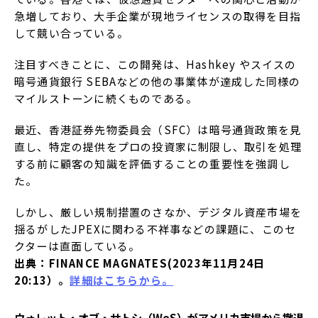
急増しており、大手企業が現地ライセンスの取得を目指
して競い合っている。
注目すべきことに、この開発は、Hashkey やスイスの
暗号通貨銀行 SEBAなどの他の事業体が達成した同様の
マイルストーンに続くものである。
最近、香港証券先物委員会（SFC）は暗号通貨政策を見
直し、特定の提供をプロの投資家に制限し、取引を処理
する前に顧客の知識を評価することの重要性を強調し
た。
しかし、厳しい規制措置のさなか、デジタル資産市場を
揺るがしたJPEXに関わる不祥事などの課題に、このセ
クターは直面している。
出典：FINANCE MAGNATES(2023年11月24日
20:13）。
詳細はこちらから。
ウォレット・オブ・サトシ（WoS）がアメリカ市場から撤退